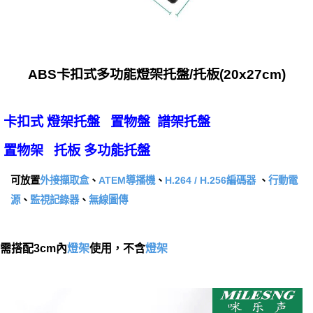
ABS卡扣式多功能燈架托盤/托板(20x27cm)
卡扣式 燈架托盤 置物盤 譜架托盤
置物架 托板 多功能托盤
可放置
外接擷取盒
、
ATEM導播機
、
H.264 / H.256編碼器
、
行動電
源
、
監視記錄器
、
無線圖傳
需搭配3cm內
燈架
使用，不含
燈架