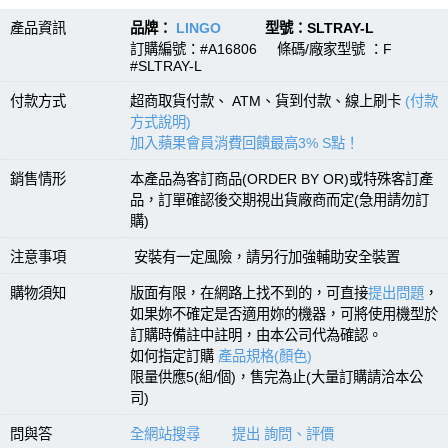
產品資訊
品牌：
LINGO
型號：SLTRAY-L
訂購編號：#A16806 條碼/廠家型號 ：F
#SLTRAY-L
付款方式
超商取貨付款、 ATM、貨到付款、線上刷卡
(付款
方式說明)
加入蘋果會員消費回饋最高3% S點！
銷售情形
本產品為客訂商品(ORDER BY OR)或特殊客訂產
品，訂單確認後交期視出貨廠商而定(急用請勿訂
購)
注意事項
安裝有一定風險，請另行加強輔助安全裝置
購物須知
版面有限，在網路上找不到的，可直接
提出問題
，
如果妳不確定是否適用妳的機器，可將使用機型於
訂購時備註中註明，由本公司代為確認。
如何指定訂購
產品規格(顏色)
限量供應5(組/個)，售完為止(大量訂購請洽本公
司)
問與答
全網站搜尋
提出 詢問、評價