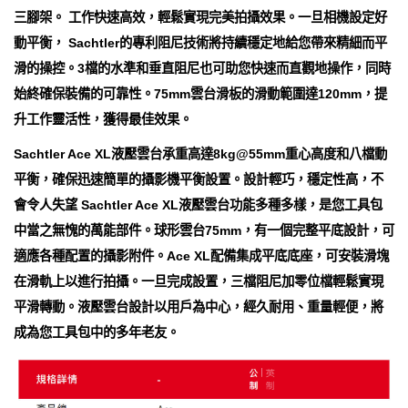
三腳架。 工作快速高效，輕鬆實現完美拍攝效果。一旦相機設定好
動平衡， Sachtler的專利阻尼技術將持續穩定地給您帶來精細而平
滑的操控。3檔的水準和垂直阻尼也可助您快速而直觀地操作，同時
始終確保裝備的可靠性。75mm雲台滑板的滑動範圍達120mm，提
升工作靈活性，獲得最佳效果。
Sachtler Ace XL液壓雲台承重高達8kg@55mm重心高度和八檔動
平衡，確保迅速簡單的攝影機平衡設置。設計輕巧，穩定性高，不
會令人失望 Sachtler Ace XL液壓雲台功能多種多樣，是您工具包
中當之無愧的萬能部件。球形雲台75mm，有一個完整平底設計，可
適應各種配置的攝影附件。Ace XL配備集成平底底座，可安裝滑塊
在滑軌上以進行拍攝。一旦完成設置，三檔阻尼加零位檔輕鬆實現
平滑轉動。液壓雲台設計以用戶為中心，經久耐用、重量輕便，將
成為您工具包中的多年老友。