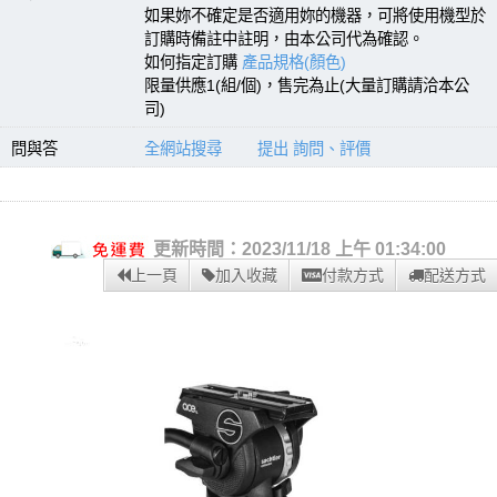
如果妳不確定是否適用妳的機器，可將使用機型於
訂購時備註中註明，由本公司代為確認。
如何指定訂購
產品規格(顏色)
限量供應1(組/個)，售完為止(大量訂購請洽本公
司)
問與答
全網站搜尋
提出 詢問、評價
更新時間：2023/11/18 上午 01:34:00
上一頁
加入收藏
付款方式
配送方式