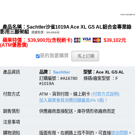
產品名稱：Sachtler沙雀1019A Ace XL GS AL鋁合金專業錄
影用三腳架組
建議售價：
50,000元
蘋果特價： $39,900元(含稅刷卡)
$39,102元
(ATM優惠價)
是的我要購買
產品資訊
品牌：
Sachtler
型號：Ace XL GS AL
訂購編號：#A16780 條碼/廠家型號 ：F
#1019A
付款方式
ATM、貨到付款、線上刷卡
(付款方式說明)
加入蘋果會員消費回饋最高3% S點！
銷售情形
供應廠商直接配送，庫存情形依廠商而定
注意事項
購物須知
版面有限，在網路上找不到的，可直接
提出問題
，