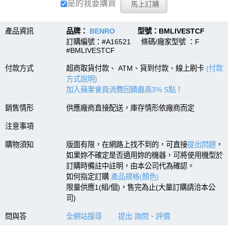
是的我要購買
產品資訊
品牌：
BENRO
型號：BMLIVESTCF
訂購編號：#A16521 條碼/廠家型號 ：F
#BMLIVESTCF
付款方式
超商取貨付款、 ATM、貨到付款、線上刷卡
(付款
方式說明)
加入蘋果會員消費回饋最高3% S點！
銷售情形
供應廠商直接配送，庫存情形依廠商而定
注意事項
購物須知
版面有限，在網路上找不到的，可直接
提出問題
，
如果妳不確定是否適用妳的機器，可將使用機型於
訂購時備註中註明，由本公司代為確認。
如何指定訂購
產品規格(顏色)
限量供應1(組/個)，售完為止(大量訂購請洽本公
司)
問與答
全網站搜尋
提出 詢問、評價