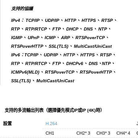
支持的協議
IPv4： TCP/IP、 UDP/IP、 HTTP、 HTTPS、 RTSP、
RTP、 RTP/RTCP、 FTP、 DHCP、 DNS、 NTP、
IGMP、 UPnP、 ICMP、 ARP、 RTSPoverTCP、
RTSPoverHTTP、 SSL(TLS)、 MultiCast/UniCast
IPv6：TCP/IP、 UDP/IP、 HTTP、 HTTPS、 RTSP、
RTP、 RTP/RTCP、 FTP、 DHCPv6、 DNS、NTP、
ICMPv6(MLD)、 RTSPoverTCP、 RTSPoverHTTP、
SSL(TLS)、 MultiCast/UniCast
支持的多流輸出列表（選擇優先模式IP或IP (4K)時）
設置
H.264
CH1
CH2* 3
CH3* 3
CH4* 4