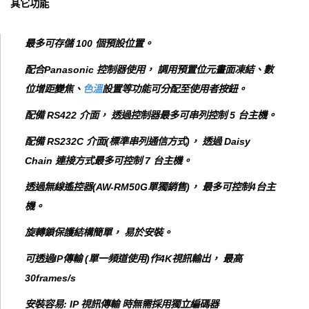
其它功能
最多可存儲 100 個預設位置。
配合Panasonic 控制器使用， 調用預置位元畫面凍結、數
位增距變焦、
色溫
設置等功能可分配至使用者按鈕。
配備 RS422 介面， 透過控制器最多可串列控制 5 台主機。
配備 RS232C 介面(標準串列通信方式)， 透過 Daisy
Chain 連接方式最多可控制 7 台主機。
透過無線遙控器(AW-RM50G單獨銷售)， 最多可控制4台主
機。
旋轉鎖保護結構簡單， 易於安裝。
可透過IP傳輸 (單一頻道使用)作4K視訊輸出， 最高
30frames/s
安裝容易: IP 視訊傳輸 時無需採用獨立編碼器