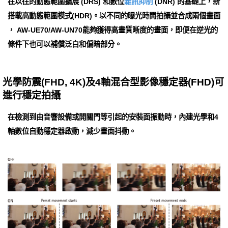
在以往的動態範圍擴展 (DRS) 和數位
雜訊抑制
(DNR) 的基礎上，新
搭載高動態範圍模式(HDR)。以不同的曝光時間拍攝並合成兩個畫面
， AW-UE70/AW-UN70能夠獲得高畫質晰度的畫面，即便在逆光的
條件下也可以補償泛白和偏暗部分。
光學防震(FHD, 4K)及4軸混合型影像穩定器(FHD)可
進行穩定拍攝
在檢測到由音響設備或開關門等引起的安裝面振動時，內建光學和4
軸數位自動穩定器啟動，減少畫面抖動。