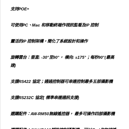
支持POE+
可使用PC、Mac 和移動終端作視訊監看及IP 控制
靈活的IP 控制架構，簡化了系統設計和操作
旋轉雲台：垂直: -30°至90°， 橫向: ±175°；每秒90°(最高
速)
支援RS422 協定；通過控制器可串連控制最多五部攝影機
支援RS232C 協定( 標準串連通訊支援)
選購配件：AW-RM50無線遙控器， 最多可操作四部攝影機