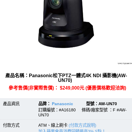
產品名稱：Panasonic松下PTZ一體式4K NDI 攝影機(AW-
UN70)
參考售價(非實際售價)： $249,000元 (優惠價格歡迎洽詢)
產品資訊
品牌：
Panasonic
型號：AW-UN70
訂購編號：#A16180 條碼/廠家型號 ：F #AW-
UN70
付款方式
ATM、線上刷卡
(付款方式說明)
加入蘋果會員消費回饋最高3% S點！