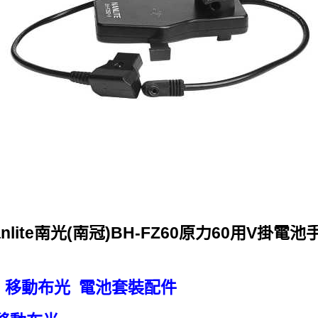
anlite南光(南冠)BH-FZ60原力60用V掛電池
 移動布光 電池套裝配件