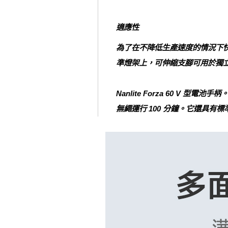
適應性
為了在不降低生產速度的情況下快速適應任
準燈架上，可伸縮支腳可用於獨
Nanlite Forza 60 V 型電
無繩運行 100 分鐘。它還具有標