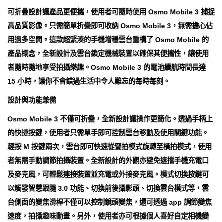
可折疊設計讓產品更便攜，使用者可隨時使用 Osmo Mobile 3 捕捉
高品質影像。只需簡單折疊即可收納 Osmo Mobile 3，無需擔心佔
用過多空間。這款超緊湊的手機增穩雲台重構了 Osmo Mobile 的
產品概念，全新設計及雲台鎖定機械裝置以確保其便攜性，讓使用
者隨時隨地享受拍攝樂趣。Osmo Mobile 3 的電池續航時間長達
15 小時，讓你不會錯過生活中令人難忘的每時每刻。
設計與功能兼備
Osmo Mobile 3 不僅可折疊，全新設計讓操作更簡化。透過手柄上
的快捷按鍵，使用者只需單手即可控制雲台移動及使用關鍵功能。
輕按 M 按鍵兩次，雲台即可快速從豎拍模式旋轉至橫拍模式，使用
者無需手動調節拍攝裝置。全新設計的外觀亦避免遮擋手機充電口
及麥克風，可輕鬆連接裝置並充電或外接麥克風。模式切換按鍵可
以觸發智慧跟隨 3.0 功能、切換前後攝影頭、切換雲台模式等，雲
台側面的變焦滑桿不僅可以控制鏡頭變焦，還可透過 app 調節變焦
速度，拍攝趣味動畫。另外，使用者亦可根據個人喜好自定相機變