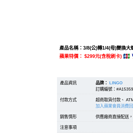
產品名稱：3/8(公)轉1/4(母)變換
蘋果特價： $299元(含稅刷卡)
產品資訊
品牌：
LINGO
型號
訂購編號：#A15359
付款方式
超商取貨付款、 A
加入蘋果會員消費回
銷售情形
供應廠商直接配送，
注意事項