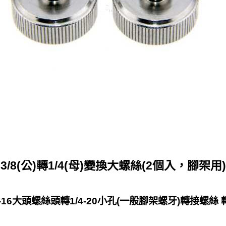
3/8(公)轉1/4(母)變換大螺絲(2個入，腳架用)
16大頭螺絲頭轉1/4-20小孔(一般腳架螺牙)轉接螺絲 轉