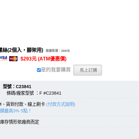
大螺絲(2個入，腳架用)
建議售價：
399元
$293元 (ATM優惠價)
是的我要購買
：C23841
 條碼/廠家型號 ：F #C23841
TM、貨到付款、線上刷卡
(付款方式說明)
饋最高3% S點！
庫存情形依廠商而定