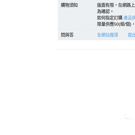
購物須知
版面有限，在網路上
為確認。
如何指定訂購
產品規
限量供應50(組/個
問與答
全網站搜尋
提