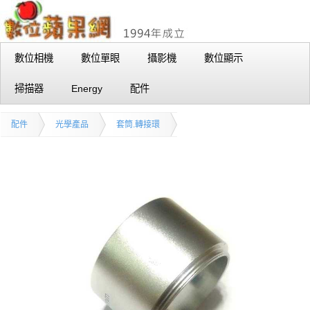
數位相機
數位單眼
攝影機
數位顯示
掃描器
Energy
配件
配件
光學產品
套筒.轉接環