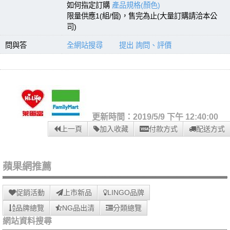
如何指定訂購
產品規格(顏色)
限量供應1(組/個)，售完為止(大量訂購請洽本公
司)
問與答
全網站搜尋
提出 詢問、評價
更新時間：2019/5/9 下午 12:40:00
上一頁
加入收藏
付款方式
配送方式
蘋果網推薦
促銷活動
上市新品
LINGO品牌
品牌總覽
NG品出清
分類總覽
網站資料搜尋