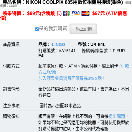
產品名稱：NIKON COOLPIX 885用數位相機用接環(銀色)
建議
售價：
300元
蘋果特價： $99元(含稅刷卡)
$97元 (ATM優惠
價)
是的我要購買
產品資訊
品牌：
LINGO
型號：UR-E4L
訂購編號：#A15141 條碼/廠家型號 ：F #UR-
E4L
付款方式
超商取貨付款、 ATM、貨到付款、線上刷卡
(付款
方式說明)
加入蘋果會員消費回饋最高3% S點！
銷售情形
全新品特價出清商品，數量有限，售完為止，不另
行通知
注意事項
圖片為示意圖非本產品
購物須知
版面有限，在網路上找不到的，可直接
提出問題
，
如果妳不確定是否適用妳的機器，可將使用機型於
訂購時備註中註明，由本公司代為確認。