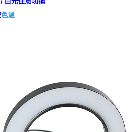
 / 白光任意切換
雙
色溫