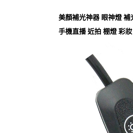
美顏補光神器 眼神燈 補
手機直播 近拍 棚燈 彩妝