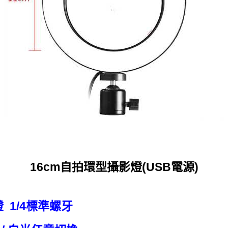
16cm自拍環型攝影燈(USB電源)
燈 1/4標準螺牙