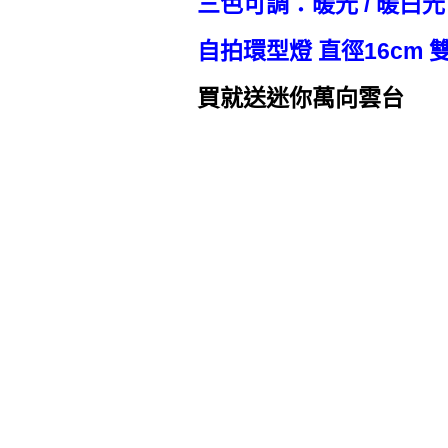
三色可調：暖光 / 暖白光
自拍環型燈 直徑16cm 
買就送迷你萬向雲台