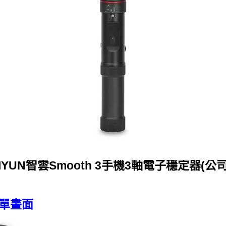
IYUN智雲Smooth 3手機3軸電子穩定器(公
微單畫面