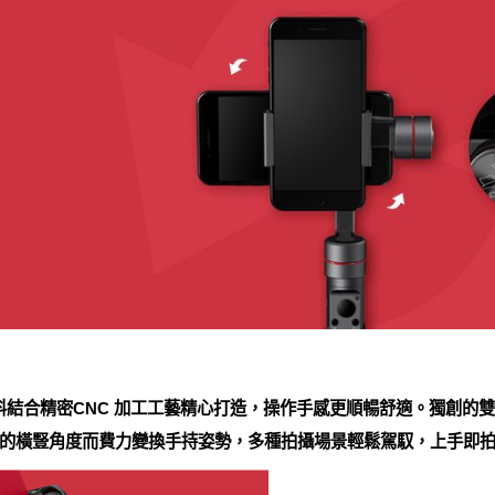
金材料結合精密CNC 加工工藝精心打造，操作手感更順暢舒適。獨創
的橫豎角度而費力變換手持姿勢，多種拍攝場景輕鬆駕馭，上手即