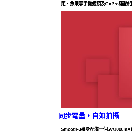
距、魚眼等手機鏡頭及GoPro運動
同步電量，自如拍攝
Smooth-3機身配備一個5V/1