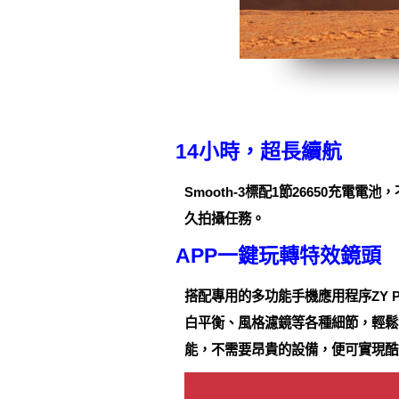
14小時，超長續航
Smooth-3標配1節26650充電
久拍攝任務。
APP一鍵玩轉特效鏡頭
搭配專用的多功能手機應用程序ZY P
白平衡、風格濾鏡等各種細節，輕鬆
能，不需要昂貴的設備，便可實現酷