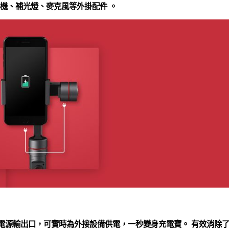
相機、補光燈、麥克風等外掛配件 。
000mA電源輸出口，可實時為外接設備供電，一秒變身充電寶。 有效