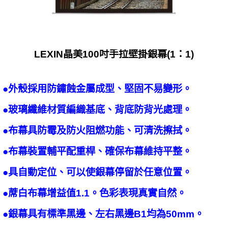
LEXIN晶美100吋手拉壁掛銀幕(1：1)
●外殼採用防鏽蝕金屬成型、堅固不易變形。
●玻璃纖維材質編織基底、背底防背光處理。
●布幕具防霉及防火阻燃功能、可清洗擦拭。
●布幕裝置輔平配重桿、確保布幕維持平整。
●具自動定位、可以使銀幕停留於任意位置。
●蓆白布幕增益值1.1。色彩表現真實自然。
●銀幕具有標準黑邊、左右黑邊B1均為50mm。