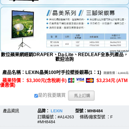
數位蘋果網經銷DRAPER、Da-Lite、REDLEAF全系列產品，
歡迎洽詢
產品名稱：LEXIN晶美100吋手拉壁掛銀幕(1：1)
建議售價：
3,900元
蘋果特價： $3,300元(含稅刷卡)
$3,234元 (ATM
優惠價)
是的我要購買
產品資訊
品牌：
LEXIN
型號：MH8484
訂購編號：#A14263 條碼/廠家型號 ：F
#MH8484