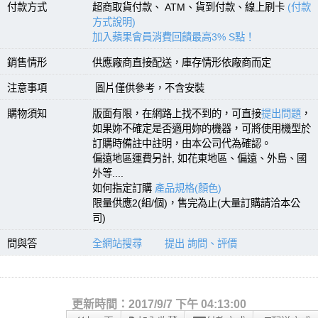
付款方式
超商取貨付款、 ATM、貨到付款、線上刷卡
(付款
方式說明)
加入蘋果會員消費回饋最高3% S點！
銷售情形
供應廠商直接配送，庫存情形依廠商而定
注意事項
圖片僅供參考，不含安裝
購物須知
版面有限，在網路上找不到的，可直接
提出問題
，
如果妳不確定是否適用妳的機器，可將使用機型於
訂購時備註中註明，由本公司代為確認。
偏遠地區運費另計, 如花東地區、偏遠、外島、國
外等....
如何指定訂購
產品規格(顏色)
限量供應2(組/個)，售完為止(大量訂購請洽本公
司)
問與答
全網站搜尋
提出 詢問、評價
更新時間：2017/9/7 下午 04:13:00