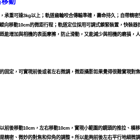
右移動
，承重可達3kg以上；軌道齒輪咬合傳輸準確，壽命持久；自帶精
縱向移動10cm的微距行程；軌道定位採用可調式鎖緊裝置，快裝器採
既能增加與相機的表面摩擦，防止滑動，又能減少與相機的磨損，
的固定，可實現前後或者左右微調，微距攝影如果覺得很難實現對
以前後移動10cm，左右移動10cm，實現小範圍的鏡頭的推拉、橫
是精密、微妙的對焦和仰角的調整。所以能夠前後左右平行地細微