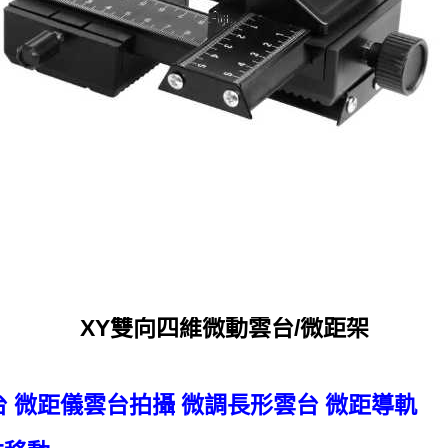
XY雙向四維微動雲台/微距架
 微距儀雲台拍攝 微調長形雲台 微距導軌