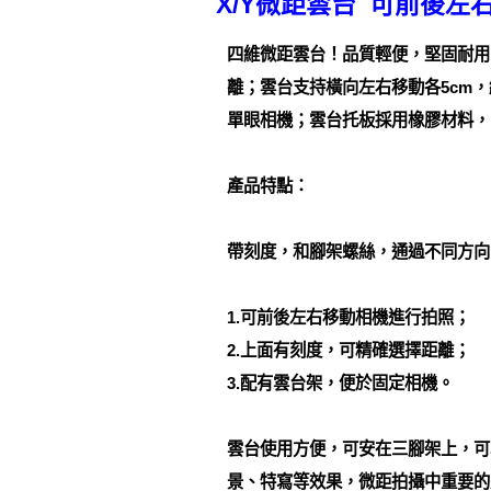
X/Y微距雲台 可前後左
四維微距雲台！品質輕便，堅固耐用
離；雲台支持橫向左右移動各5cm，
單眼相機；雲台托板採用橡膠材料，
產品特點：
帶刻度，和腳架螺絲，通過不同方向
1.可前後左右移動相機進行拍照；
2.上面有刻度，可精確選擇距離；
3.配有雲台架，便於固定相機。
雲台使用方便，可安在三腳架上，可
景、特寫等效果，微距拍攝中重要的