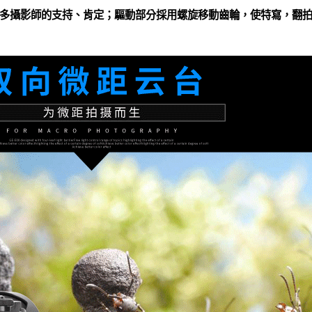
多攝影師的支持、肯定；驅動部分採用螺旋移動齒輪，使特寫，翻