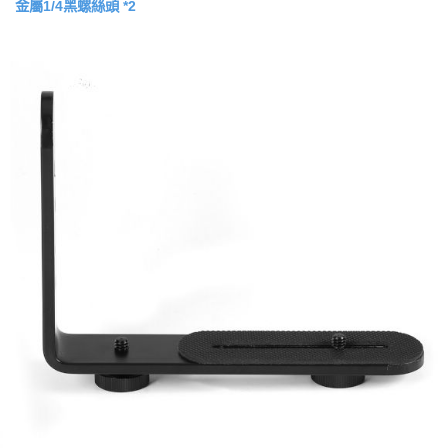
金屬1/4黑螺絲頭 *2