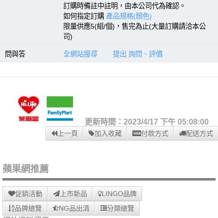
訂購時備註中註明，由本公司代為確認。
如何指定訂購
產品規格(顏色)
限量供應5(組/個)，售完為止(大量訂購請洽本公
司)
問與答
全網站搜尋
提出 詢問、評價
更新時間：2023/4/17 下午 05:08:00
上一頁
加入收藏
付款方式
配送方式
蘋果網推薦
促銷活動
上市新品
LINGO品牌
品牌總覽
NG品出清
分類總覽