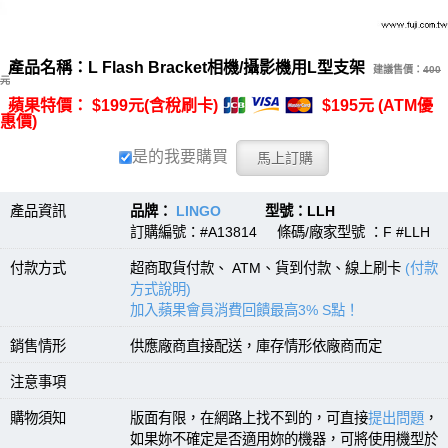
產品名稱：L Flash Bracket相機/攝影機用L型支架
建議售價：
400
元
蘋果特價： $199元(含稅刷卡)
$195元 (ATM優
惠價)
是的我要購買
產品資訊
品牌：
LINGO
型號：LLH
訂購編號：#A13814 條碼/廠家型號 ：F #LLH
付款方式
超商取貨付款、 ATM、貨到付款、線上刷卡
(付款
方式說明)
加入蘋果會員消費回饋最高3% S點！
銷售情形
供應廠商直接配送，庫存情形依廠商而定
注意事項
購物須知
版面有限，在網路上找不到的，可直接
提出問題
，
如果妳不確定是否適用妳的機器，可將使用機型於