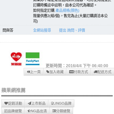
訂購時備註中註明，由本公司代為確認。
如何指定訂購
產品規格(顏色)
限量供應2(組/個)，售完為止(大量訂購請洽本公
司)
問與答
全網站搜尋
提出 詢問、評價
更新時間：2016/4/4 下午 06:40:00
上一頁
加入收藏
付款方式
配送方式
蘋果網推薦
促銷活動
上市新品
LINGO品牌
品牌總覽
NG品出清
分類總覽