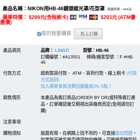
產品名稱：NIKON用HB-46鏡頭遮光罩/花型罩
建議售價：
499元
蘋果特價： $299元(含稅刷卡)
$293元 (ATM優
惠價)
是的我要購買
產品資訊
品牌：
LINGO
型號：HB-46
訂購編號：#A13551 條碼/廠家型號 ：F #HB-
46
付款方式
超商取貨付款、 ATM、貨到付款、線上刷卡
(付款
方式說明)
加入蘋果會員消費回饋最高3% S點！
銷售情形
本產品為客訂商品(ORDER BY OR)或特殊客訂產
品，訂單確認後交期視出貨廠商而定(急用請勿訂
購)
注意事項
購物須知
版面有限，在網路上找不到的，可直接
提出問題
，
如果妳不確定是否適用妳的機器，可將使用機型於