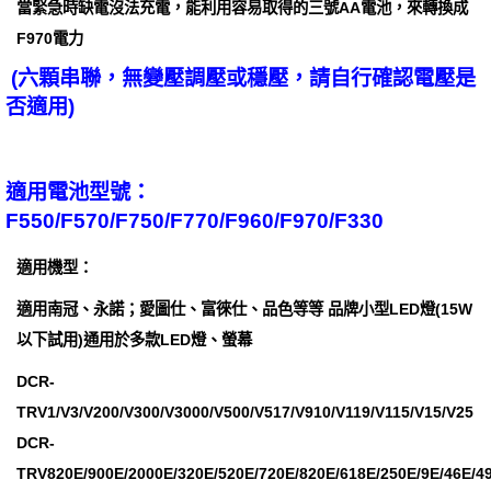
當緊急時缺電沒法充電，能利用容易取得的三號AA電池，來轉換成
F970電力
(六顆串聯，無變壓調壓或穩壓，請自行確認電壓是
否適用)
適用電池型號：
F550/F570/F750/F770/F960/F970/F330
適用機型：
適用南冠、永諾；愛圖仕、富徠仕、品色等等 品牌小型LED燈(15W
以下試用)通用於多款LED燈、螢幕
DCR-
TRV1/V3/V200/V300/V3000/V500/V517/V910/V119/V115/V15/V25
DCR-
TRV820E/900E/2000E/320E/520E/720E/820E/618E/250E/9E/46E/4