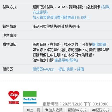
付款方式
超商取貨付款、 ATM、貨到付款、線上刷卡
(付款
方式說明)
加入蘋果會員消費回饋最高3% S點！
銷售情形
產品已暫停銷售/停止銷售/停產
注意事項
購物須知
版面有限，在網路上找不到的，可直接
提出問題
，
如果妳不確定是否適用妳的機器，可將使用機型於
訂購時備註中註明，由本公司代為確認。
如何指定訂購
產品規格(顏色)
問與答
問與答FAQ(2)
提出 詢問、評價
更新時間：2025/12/18 下午 03:10:00
上一頁
加入收藏
付款方式
配送方式