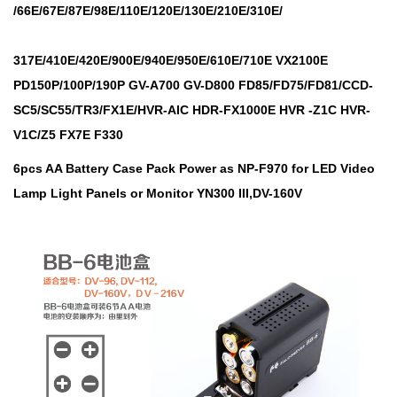
/66E/67E/87E/98E/110E/120E/130E/210E/310E/
317E/410E/420E/900E/940E/950E/610E/710E VX2100E
PD150P/100P/190P GV-A700 GV-D800 FD85/FD75/FD81/CCD-
SC5/SC55/TR3/FX1E/HVR-AIC HDR-FX1000E HVR -Z1C HVR-
V1C/Z5 FX7E F330
6pcs AA Battery Case Pack Power as NP-F970 for LED Video
Lamp Light Panels or Monitor YN300 III,DV-160V