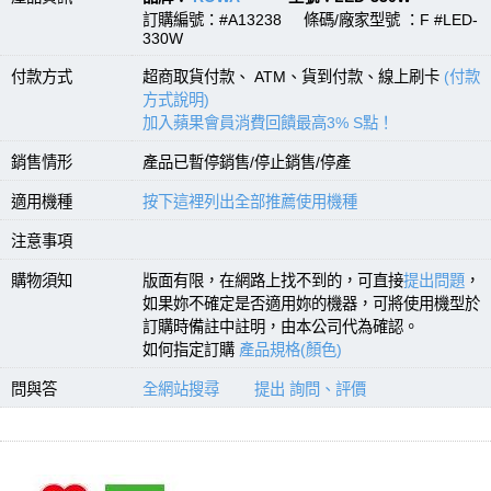
訂購編號：#A13238 條碼/廠家型號 ：F #LED-
330W
付款方式
超商取貨付款、 ATM、貨到付款、線上刷卡
(付款
方式說明)
加入蘋果會員消費回饋最高3% S點！
銷售情形
產品已暫停銷售/停止銷售/停產
適用機種
按下這裡列出全部推薦使用機種
注意事項
購物須知
版面有限，在網路上找不到的，可直接
提出問題
，
如果妳不確定是否適用妳的機器，可將使用機型於
訂購時備註中註明，由本公司代為確認。
如何指定訂購
產品規格(顏色)
問與答
全網站搜尋
提出 詢問、評價