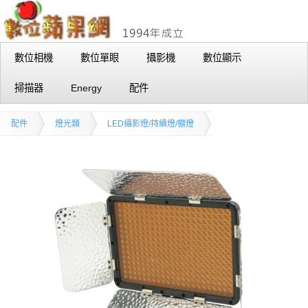
數位相機
數位單眼
攝影機
數位顯示
掃描器
Energy
配件
配件
燈光類
LED攝影燈/持續燈/棚燈