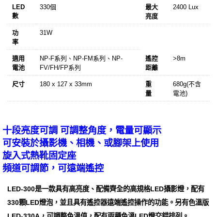
LED
330個
最大
2400 Lux
數
亮度
功
31W
率
適用
NP-F系列、NP-FM系列、NP-
遙控
>8m
電池
FV/FH/FP系列
距離
尺寸
180 x 127 x 33mm
重
680g(不含
量
電池)
十段亮度可調 可調整角度，電量可顯示
可安裝於攝影機、相機、或腳架上使用
旋入式熱靴固定座
頻道可調節，可遠端遙控
LED-300是一款具有高亮度、配備齊全的高規格LED攝影燈，配有
330顆LED燈泡，並且具有遙控器遠端遙控操作的功能。另有色溫版
LED-330A，可調整色溫值，配有兩種色溫LED燈交錯排列。