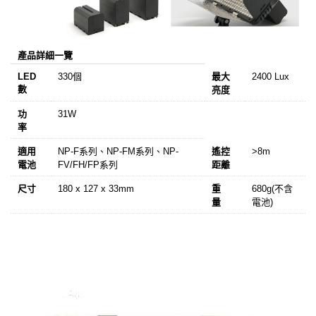
產品詳細一覽
LED
330個
最大
2400 Lux
數
亮度
功
31W
率
適用
NP-F系列、NP-FM系列、NP-
遙控
>8m
電池
FV/FH/FP系列
距離
尺寸
180 x 127 x 33mm
重
680g(不含
量
電池)