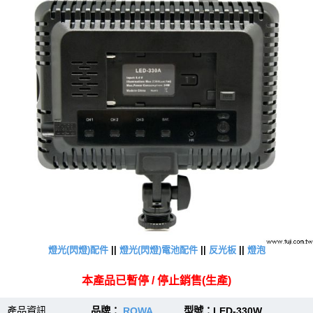
燈光(閃燈)配件
||
燈光(閃燈)電池配件
||
反光板
||
燈泡
本產品已暫停 / 停止銷售(生產)
產品資訊
品牌：
ROWA
型號：LED-330W