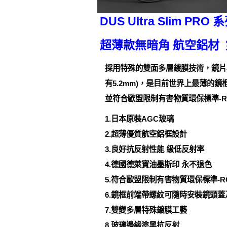
DUS Ultra Slim P
超薄款無暗角 航空鋁材
採用特殊的雙面多層鍍膜技術，鏡片
有5.2mm)，是目前世界上最薄
並符合歐盟限制有害物質環保標準-
1.日本原裝AGC玻璃
2.超薄優質航空鋁框設計
3.良好抗反射性能 級低反射率
4.德國德萊寶油墨斯印 永不退色
5.符合歐盟限制有害物質環保標準-R
6.鏡框前端帶螺紋可隨時安裝鏡頭
7.雙變多層特殊鍍膜工藝
8.玻璃邊緣塗黑抗反射