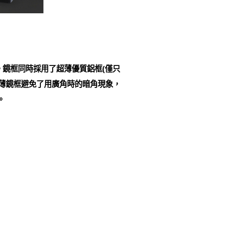
。鏡框同時採用了超薄優質鋁框(僅只
超薄鏡框避免了用廣角時的暗角現象，
。