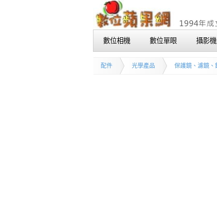
數位相機
數位單眼
攝影機
配件
光學產品
保護鏡、濾鏡、