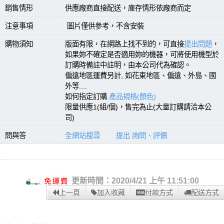
銷售情形
供應廠商直接配送，庫存情形依廠商而定
注意事項
圖片僅供參考，不含安裝
購物須知
版面有限，在網路上找不到的，可直接
提出問題
，
如果妳不確定是否適用妳的機器，可將使用機型於
訂購時備註中註明，由本公司代為確認。
偏遠地區運費另計, 如花東地區、偏遠、外島、國
外等....
如何指定訂購
產品規格(顏色)
限量供應1(組/個)，售完為止(大量訂購請洽本公
司)
問與答
全網站搜尋
提出 詢問、評價
更新時間：2020/4/21 上午 11:51:00
上一頁
加入收藏
付款方式
配送方式