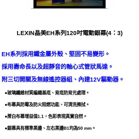
LEXIN晶美EH系列120吋電動銀幕(4：3)
EH系列採用鐵金屬外殼、堅固不易變形。
採用壽命長以及超靜音的軸心式管狀馬達。
附三切開關及無線遙控器組、內建12V驅動器。
●玻璃纖維材質編織基底、背底防背光處理。
●布幕具防霉及防火阻燃功能、可清洗擦拭。
●蓆白布幕增益值1.1，色彩表現真實自然。
●銀幕具有標準黑邊、左右黑邊B1均為50 mm。