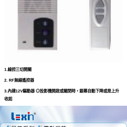
1.線控三切開關
2. RF無線遙控器
3.內建12V驅動器 ◎投影機開啟或關閉時，銀幕自動下降或是上升
收起