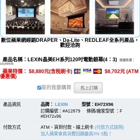
數位蘋果網經銷DRAPER、Da-Lite、REDLEAF全系列產品，
歡迎洽詢
產品名稱：LEXIN晶美EH系列120吋電動銀幕(4：3)
建議售價：
13,000元
蘋果特價： $8,880元(含稅刷卡)
$8,702元 (ATM
優惠價)
是的我要購買
產品資訊
品牌：
LEXIN
型號：EH72X96
訂購編號：#A12879 條碼/廠家型號 ：F
#EH72x96
付款方式
ATM、貨到付款、線上刷卡
(付款方式說明)
加入蘋果會員消費回饋最高3% S點！