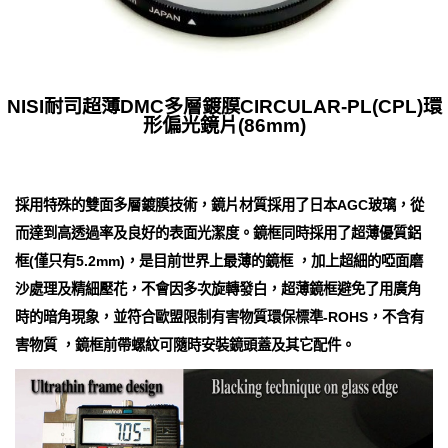
NISI耐司超薄DMC多層鍍膜CIRCULAR-PL(CPL)環
形偏光鏡片(86mm)
採用特殊的雙面多層鍍膜技術，鏡片材質採用了日本AGC玻璃，從
而達到高透過率及良好的表面光潔度。鏡框同時採用了超薄優質鋁
框(僅只有5.2mm)，是目前世界上最薄的鏡框 ，加上超細的啞面磨
沙處理及精細壓花，不會因多次旋轉發白，超薄鏡框避免了用廣角
時的暗角現象，並符合歐盟限制有害物質環保標準-ROHS，不含有
害物質 ，鏡框前帶螺紋可隨時安裝鏡頭蓋及其它配件。