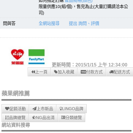
如何指定訂購
產品規格(顏色)
限量供應10(組/個)，售完為止(大量訂購請洽本公
司)
問與答
全網站搜尋
提出 詢問、評價
更新時間：2015/1/15 上午 12:34:00
上一頁
加入收藏
付款方式
配送方式
蘋果網推薦
促銷活動
上市新品
LINGO品牌
品牌總覽
NG品出清
分類總覽
網站資料搜尋