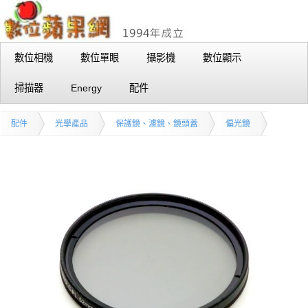
數位相機
數位單眼
攝影機
數位顯示
掃描器
Energy
配件
配件
光學產品
保護鏡、濾鏡、鏡頭蓋
偏光鏡