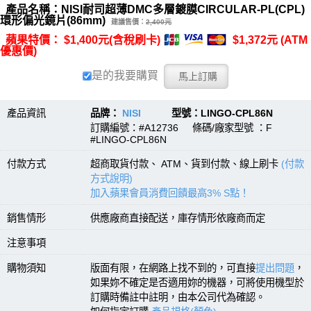
產品名稱：NISI耐司超薄DMC多層鍍膜CIRCULAR-PL(CPL)
環形偏光鏡片(86mm)
建議售價：
2,400元
蘋果特價： $1,400元(含稅刷卡)
$1,372元 (ATM
優惠價)
是的我要購買
產品資訊
品牌：
NISI
型號：LINGO-CPL86N
訂購編號：#A12736 條碼/廠家型號 ：F
#LINGO-CPL86N
付款方式
超商取貨付款、 ATM、貨到付款、線上刷卡
(付款
方式說明)
加入蘋果會員消費回饋最高3% S點！
銷售情形
供應廠商直接配送，庫存情形依廠商而定
注意事項
購物須知
版面有限，在網路上找不到的，可直接
提出問題
，
如果妳不確定是否適用妳的機器，可將使用機型於
訂購時備註中註明，由本公司代為確認。