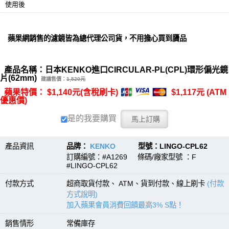
使用後
蘋果網銷售的濾鏡皆為總代理公司貨，不用擔心買到贗品
產品名稱：日本KENKO進口CIRCULAR-PL(CPL)環形偏光鏡
片(62mm)
建議售價：
1,520元
蘋果特價： $1,140元(含稅刷卡)
$1,117元 (ATM
優惠價)
是的我要購買
產品資訊
品牌：
KENKO
型號：LINGO-CPL62
訂購編號：#A1269 條碼/廠家型號 ：F
#LINGO-CPL62
付款方式
超商取貨付款、 ATM、貨到付款、線上刷卡
(付款
方式說明)
加入蘋果會員消費回饋最高3% S點！
銷售情形
常備庫存