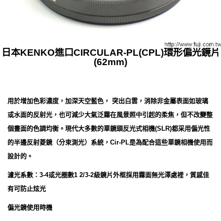
日本KENKO進口CIRCULAR-PL(CPL)環形偏光鏡片
(62mm)
用於增加色彩濃度，加深天空藍色， 突出白雲，消除非金屬表面如玻璃
或水面的反射光，也可減少大氣泛霧在風景照中引起的柔焦，但不改變整
個晝面的色調均衡。現代大多數的單鏡頭反光式相機(SLR)都采用偏光性
的半邊反射菱鏡（分束測光）系統，Cir-PL是為配合這些單鏡相機使用而
設計的。
濾光系數：3-4或光圈數1 2/3-2級鏡片外框採用霧面無光澤處裡，質感佳
有可防止炫光
偏光鏡使用時機