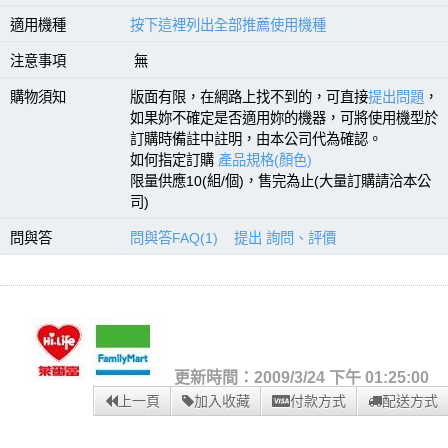
適用機種
按下這裡列出全部推薦使用機種
注意事項
無
購物須知
版面有限，在網路上找不到的，可直接
提出問題
，
如果妳不確定是否適用妳的機器，可將使用機型於
訂購時備註中註明，由本公司代為確認。
如何指定訂購
產品規格(顏色)
限量供應10(組/個)，售完為止(大量訂購請洽本公
司)
問與答
問與答FAQ(1)
提出 詢問、評價
更新時間：2009/3/24 下午 01:25:00
上一頁
加入收藏
付款方式
配送方式