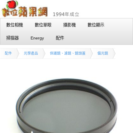
數位相機
數位單眼
攝影機
數位顯示
掃描器
Energy
配件
配件
光學產品
保護鏡、濾鏡、鏡頭蓋
偏光鏡