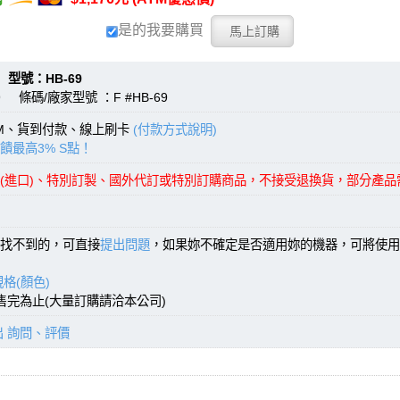
是的我要購買
：HB-69
 條碼/廠家型號 ：F #HB-69
TM、貨到付款、線上刷卡
(付款方式說明)
饋最高3% S點！
(進口)、特別訂製、國外代訂或特別訂購商品，不接受退換貨，部分產
找不到的，可直接
提出問題
，如果妳不確定是否適用妳的機器，可將使用
格(顏色)
，售完為止(大量訂購請洽本公司)
出 詢問、評價