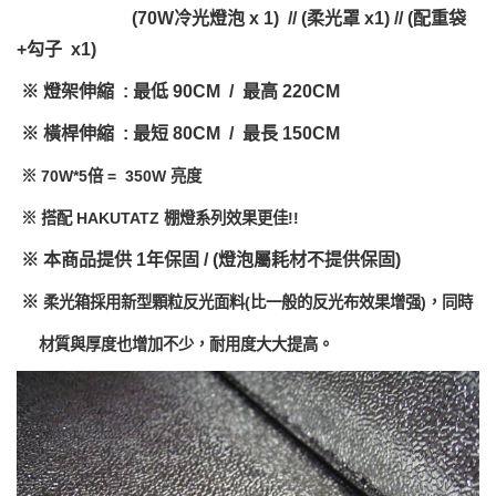
(70W冷光燈泡 x 1) // (柔光罩 x1) // (配重袋
+勾子 x1)
※ 燈架伸縮 : 最低 90CM / 最高 220CM
※ 橫桿伸縮 : 最短 80CM / 最長 150CM
※ 70W*5倍 = 350W 亮度
※ 搭配 HAKUTATZ 棚燈系列效果更佳!!
※ 本商品提供 1年保固 / (燈泡屬耗材不提供保固)
※
柔光箱採用新型顆粒反光面料(比一般的反光布效果增强)，同時
材質與厚度也增加不少，耐用度大大提高。