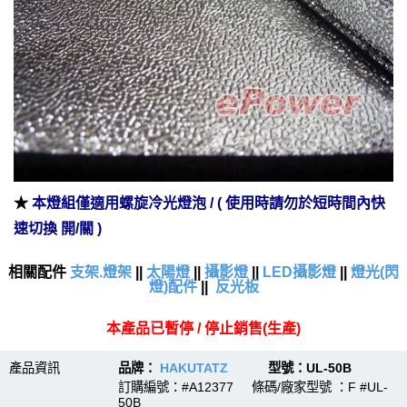
★
本燈組僅適用螺旋冷光燈泡 / ( 使用時請勿於短時間內快
速切換 開/關 )
相關配件
支架.燈架
||
太陽燈
||
攝影燈
||
LED攝影燈
||
燈光(閃
燈)配件
||
反光板
本產品已暫停 / 停止銷售(生產)
產品資訊
品牌：
HAKUTATZ
型號：UL-50B
訂購編號：#A12377 條碼/廠家型號 ：F #UL-
50B