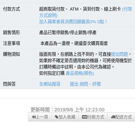
付款方式
超商取貨付款、 ATM、貨到付款、線上刷卡
(付款
方式說明)
加入蘋果會員消費回饋最高3% S點！
銷售情形
產品已暫停銷售/停止銷售/停產
注意事項
本產品為一盞燈，建議壹次購買兩套
購物須知
版面有限，在網路上找不到的，可直接
提出問題
，
如果妳不確定是否適用妳的機器，可將使用機型於
訂購時備註中註明，由本公司代為確認。
如何指定訂購
產品規格(顏色)
問與答
全網站搜尋
提出 詢問、評價
更新時間：2019/9/6 上午 12:23:00
上一頁
加入收藏
付款方式
配送方式