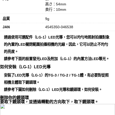
高さ：54mm
奥行：10mm
品質
9g
JAN
4545350-046538
通過使用可選配件（LG-1）LED光導，您可以均勻地照射拍攝對象
的內置的LED關閉範圍拍攝相機的光線，因此，它可以防止不均勻
的亮度。
請參考下面的設置發光LED及附加（LG-1）的內置方法LED導光。
如何安裝（LG-1）LED光導
安裝了LED光導（LG-1）的TG-3 / TG-2 / TG-1體，有必要對從照
相機主體取下鏡頭環。
請參考下圖如何刪除（LG-1）LED光導和鏡頭環，如何安裝。
刪除你的鏡頭環
要取下鏡頭環，並通過轉動的方向取下，取下鏡頭環。