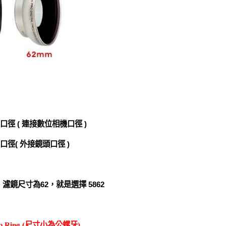
口徑 ( 連接數位相機口徑 )
的口徑( 外接鏡頭口徑 )
濾鏡尺寸為62，就是選擇 5862
p Ring (尺寸小為公螺牙)