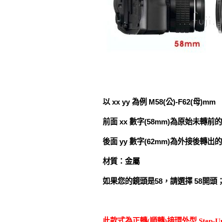
以 xx yy 為例 M58(公)-F62(母)mm
前面 xx 數字(58mm)為原始未轉前的
後面 yy 數字(62mm)為外接後轉出
材質：金屬
如果您的鏡頭是58，請選擇 58開頭；
此款式為
正轉(順轉)接環外型 Step-U