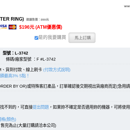
ER RING)
建議售價：
350元
$196元 (ATM優惠價)
是的我要購買
：L-3742
 條碼/廠家型號 ：F #L-3742
TM、貨到付款、線上刷卡
(付款方式說明)
饋最高3% S點！
RDER BY OR)或特殊客訂產品，訂單確認後交期視出貨廠商而定(急用請
找不到的，可直接
提出問題
，如果妳不確定是否適用妳的機器，可將使用
格(顏色)
)，售完為止(大量訂購請洽本公司)