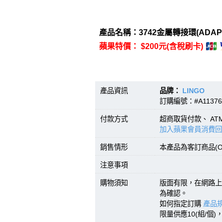
產品名稱：3742金屬轉接環(ADAPT
蘋果特價： $200元(含稅刷卡)
產品資訊
品牌：
LINGO
型號
訂購編號：#A11376
付款方式
超商取貨付款、 A
加入蘋果會員消費回
銷售情形
本產品為客訂商品(O
注意事項
購物須知
版面有限，在網路上
為確認。
如何指定訂購
產品規
限量供應10(組/個