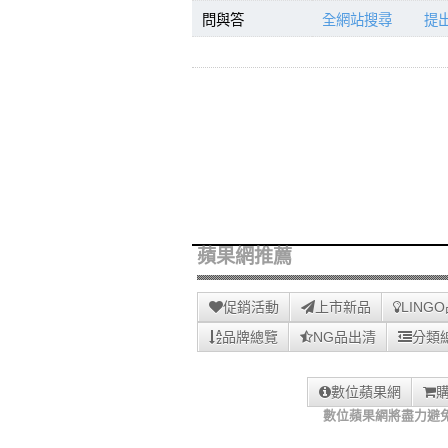
問與答
全網站搜尋
提
蘋果網推薦
促銷活動
上市新品
LING
品牌總覽
NG品出清
分類
數位蘋果網
數位蘋果網將盡力避