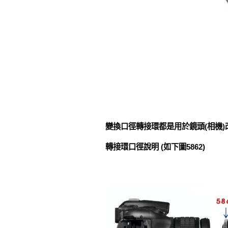
變換口徑轉接環都是用於鏡頭(相機
轉接環口徑說明 (如下圖5862)