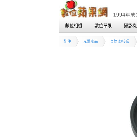
數位相機
數位單眼
攝影機
配件
光學產品
套筒.轉接環