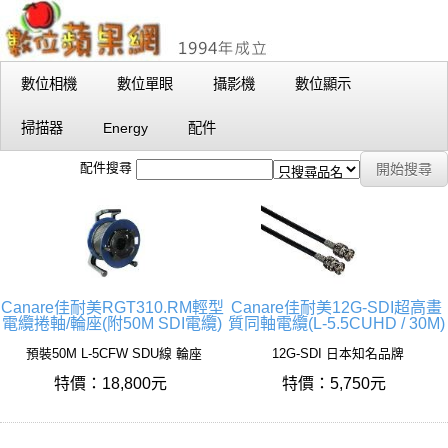
數位相機
數位單眼
攝影機
數位顯示
掃描器
Energy
配件
配件搜尋
Canare佳耐美RGT310.RM輕型
Canare佳耐美12G-SDI超高畫
電纜捲軸/輪座(附50M SDI電纜)
質同軸電纜(L-5.5CUHD / 30M)
預裝50M L-5CFW SDU線 輪座
12G-SDI 日本知名品牌
特價：18,800元
特價：5,750元