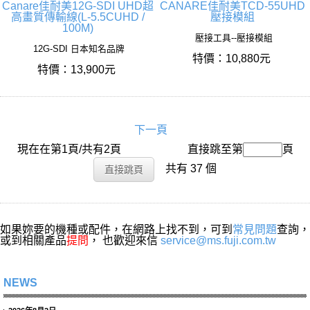
Canare佳耐美12G-SDI UHD超
CANARE佳耐美TCD-55UHD
高畫質傳輸線(L-5.5CUHD /
壓接模組
100M)
壓接工具--壓接模組
12G-SDI 日本知名品牌
特價：10,880元
特價：13,900元
下一頁
現在在第1頁/共有2頁
搜尋名稱：
直接跳至第
頁
共有 37 個
如果妳要的機種或配件，在網路上找不到，可到
常見問題
查詢，
或到相關產品
提問
， 也歡迎來信
service@ms.fuji.com.tw
NEWS