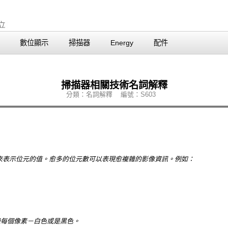
數位顯示
掃描器
Energy
配件
掃描器相關技術名詞解釋
分類：名詞解釋 編號：S603
1 來表示位元的值。愈多的位元數可以表現愈複雜的影像資訊。例如：
錄每個像素－白色或是黑色。