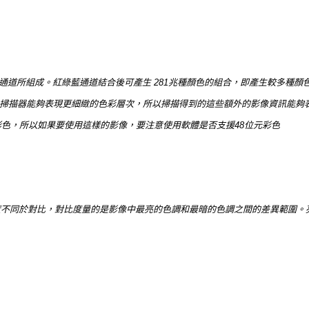
彩色通道所組成。紅綠藍通道結合後可產生 281兆種顏色的組合，即產生較多種顏色
48位元掃描器能夠表現更細緻的色彩層次，所以掃描得到的這些額外的影像資訊能
彩色，所以如果要使用這樣的影像，要注意使用軟體是否支援48位元彩色
度不同於對比，對比度量的是影像中最亮的色調和最暗的色調之間的差異範圍。