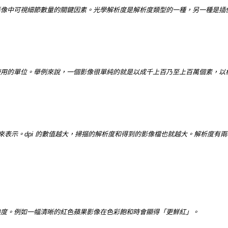
影像中可視細節數量的關鍵因素。光學解析度是解析度類型的一種，另一種是插
使用的單位。舉例來說，一個影像很單純的就是以成千上百乃至上百萬個素，以
）來表示。dpi 的數值越大，掃描的解析度和得到的影像檔也就越大。解析度有
強度。例如一幅清晰的紅色蘋果影像在色彩飽和時會顯得「更鮮紅」。