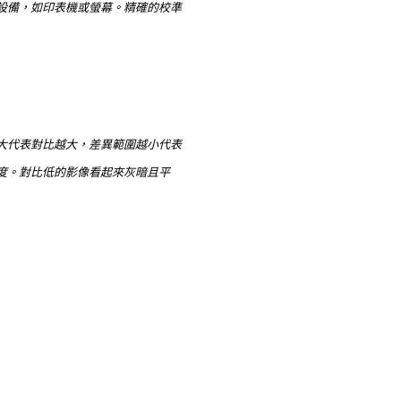
設備，如印表機或螢幕。精確的校準
大代表對比越大，差異範圍越小代表
度。對比低的影像看起來灰暗且平