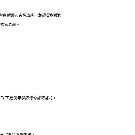
的色調層次表現出來，使得影像看起
掃描器為高。
。TIFF是使用最廣泛的檔案格式。
果和邊緣強調效果。