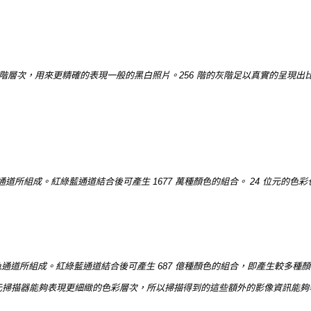
56）階的灰階層次，用來更精確的表現一般的黑白照片。256 階的灰階足以真實的呈
色通道所組成。紅綠藍通道結合後可產生 1677 萬種顏色的組合。 24 位元的色
彩色通道所組成。紅綠藍通道結合後可產生 687 億種顏色的組合，即產生較多種顏
6 位元掃描器能夠表現更細緻的色彩層次，所以掃描得到的這些額外的影像資訊能