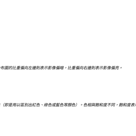
分布圖的比重偏向左邊則表示影像偏暗，比重偏向右邊則表示影像偏亮。
性（即是用以區別出紅色、綠色或藍色等顏色）。色相與飽和度不同，飽和度表