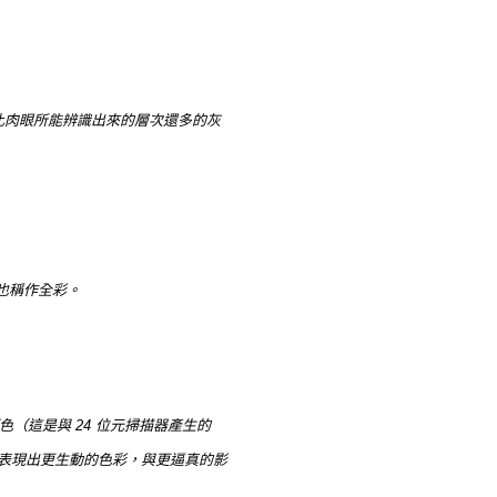
現出比肉眼所能辨識出來的層次還多的灰
彩也稱作全彩。
色（這是與 24 位元掃描器產生的
夠表現出更生動的色彩，與更逼真的影