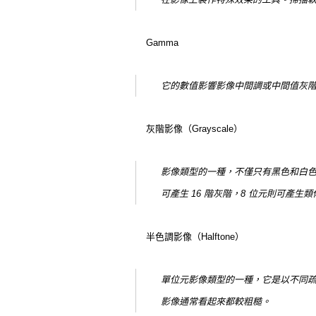
Gamma
它的數值影響影像中間調或中間值灰階
灰階影像（Grayscale）
影像類型的一種，不僅只有黑色和白色
可產生 16 階灰階，8 位元則可產生類
半色調影像（Halftone）
單位元影像類型的一種，它是以不同
影像通常看起來都較粗糙。