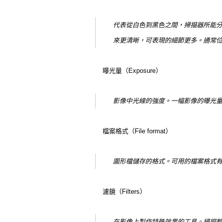
代表從白色到黑色之間，掃描器所能
來更清晰，可表現的細節更多。通常位元
曝光量（Exposure）
影像中光線的強度。一幅影像的曝光
檔案格式（File format）
圖形檔儲存的格式。可用的檔案格式有許多
濾鏡（Filters）
在影像上製作特殊效果的工具。掃描軟