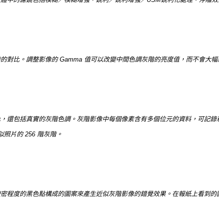
的對比。調整影像的 Gamma 值可以改變中間色調灰階的亮度值，而不會大
，還包括真實的灰階色調。灰階影像中每個像素含有多個位元的資料，可記錄和
似照片的 256 階灰階。
疏密程度的黑色點構成的圖案來產生近似灰階影像的錯覺效果。在報紙上看到的