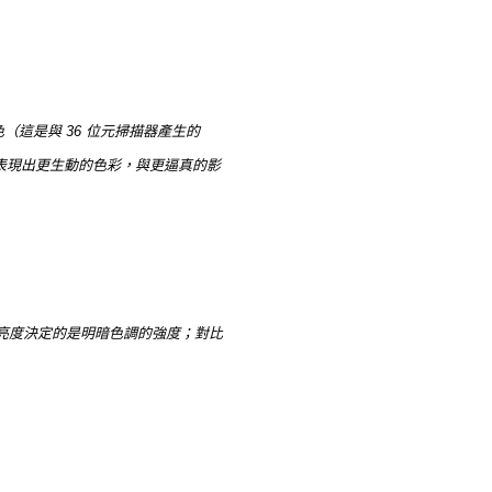
（這是與 36 位元掃描器產生的
夠表現出更生動的色彩，與更逼真的影
亮度決定的是明暗色調的強度；對比