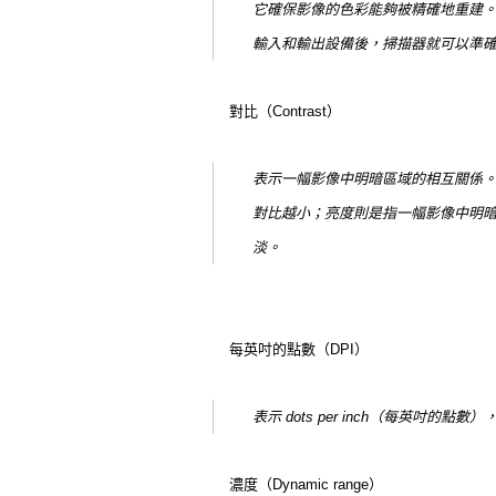
它確保影像的色彩能夠被精確地重建
輸入和輸出設備後，掃描器就可以準
對比（Contrast）
表示一幅影像中明暗區域的相互關係
對比越小；亮度則是指一幅影像中明
淡。
每英吋的點數（DPI）
表示 dots per inch（每英吋的
濃度（Dynamic range）