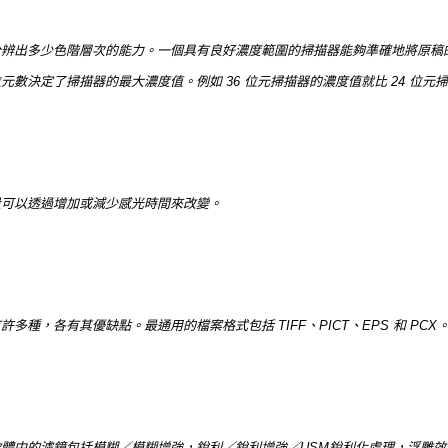
分辨出多少色階層次的能力。一個具有良好濃度範圍的掃描器能夠準確地將原稿
數決定了掃描器的最大濃度值。例如 36 位元掃描器的濃度值就比 24 位元
量可以透過增加或減少感光時間來改變。
種，各有其優缺點。最通用的檔案格式包括 TIFF、PICT、EPS 和 PCX
體中的濾鏡包括模糊／模糊增強，銳利／銳利增強／USM銳利化處理，浮雕效