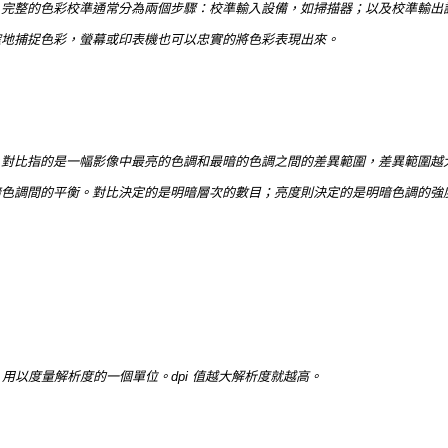
。完整的色彩校準通常分為兩個步驟：校準輸入設備，如掃描器；以及校準輸出
確地捕捉色彩，螢幕或印表機也可以忠實的將色彩表現出來。
。對比指的是一幅影像中最亮的色調和最暗的色調之間的差異範圍，差異範圍越
暗色調間的平衡。對比決定的是明暗層次的數目；亮度則決定的是明暗色調的強
點數），用以度量解析度的一個單位。dpi 值越大解析度就越高。