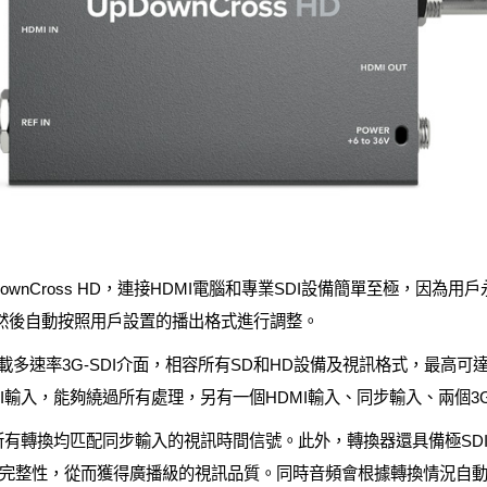
verter UpDownCross HD，連接HDMI電腦和專業SDI設備簡單至
，然後自動按照用戶設置的播出格式進行調整。
Cross HD搭載多速率3G-SDI介面，相容所有SD和HD設備及視訊格式，最高
I輸入，能夠繞過所有處理，另有一個HDMI輸入、同步輸入、兩個3G-
，所有轉換均匹配同步輸入的視訊時間信號。此外，轉換器還具備極S
完整性，從而獲得廣播級的視訊品質。同時音頻會根據轉換情況自