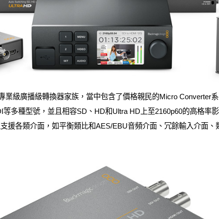
rter系列屬於專業級廣播級轉換器家族，當中包含了價格親民的Micro Conv
多種型號，並且相容SD、HD和Ultra HD上至2160p60的高格率影像。Blac
rter系列均廣泛支援各類介面，如平衡類比和AES/EBU音頻介面、冗餘輸入