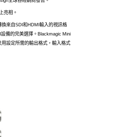
c Design全球各經銷商發售。
n展位上亮相。
以用其轉換來自SDI和HDMI輸入的視訊格
美選擇。Blackmagic Mini
果。用戶只用設定所需的輸出格式，輸入格式