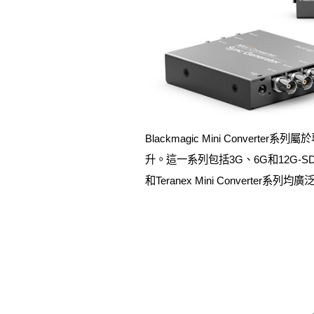
Blackmagic Mini Conve
升。這一系列包括3G、6G和12G-SDI等
和Teranex Mini Conve