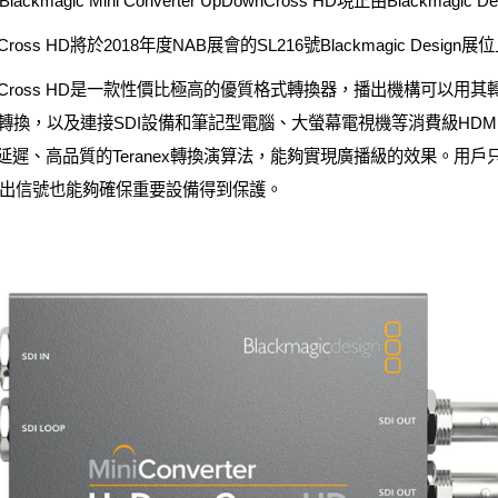
ic Mini Converter UpDownCross HD現正由Blackmagi
UpDownCross HD將於2018年度NAB展會的SL216號Blackmagic Desig
ter UpDownCross HD是一款性價比極高的優質格式轉換器，播出機構可
，以及連接SDI設備和筆記型電腦、大螢幕電視機等消費級HDMI設備的完
ss HD採用低延遲、高品質的Teranex轉換演算法，能夠實現廣播級的效
出信號也能夠確保重要設備得到保護。