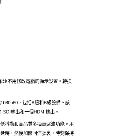
極，因為用戶永遠不用修改電腦的顯示設置。轉換
可達1080p60，包括A級和B級設備。該
SDI輸出和一個HDMI輸出。
DI低抖動和高品質多抽頭濾波功能。用
動延時，然後加嵌回信號裏，時刻保持