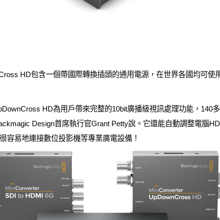
rter UpDownCross HD包含一個帶國際轉換插頭的通用電源，在世界
verter UpDownCross HD為用戶帶來完整的10bit廣播級視訊處理
magic Design首席執行官Grant Petty說。它還能自動調整
很容易地連接數位投影機等專業廣電設備！