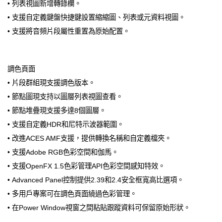
• 列表視圖新增轉錄欄。
• 支援自定義鍵盤快捷鍵設置縮縮圖、列表或元資料視圖。
• 支援將音頻片段屬性重置為原始配置。
調色頁面
• 片段群組現支援調色版本。
• 節點圖現支持以圖層列表視圖查看。
• 節點堆疊現支援多達8個圖層。
• 支援自定義HDR和尼特示波器範圍。
• 改進ACES AMF支援，提供轉換名稱和自定義檔夾。
• 支援Adobe RGB色彩空間和伽馬。
• 支援OpenFX 1.5色彩管理API色彩空間感知特效。
• Advanced Panel控制提供2.39和2.4安全框寬高比選項。
• 多用戶專案可在調色頁面繞過色彩管理。
• 在Power Window視窗之間粘貼跟蹤資料可保留原始形狀。