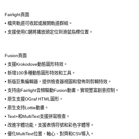
Fairlight頁面
• 檔夾軌道可收起或展開軌道群組。
• 支援使用C鍵將播放頭定位到滑鼠指標位置。
Fusion頁面
• 支援Krokodove動態圖形特效。
• 新增100多種動態圖形特效和工具。
• 新版巨集編輯器，提供檢查器視圖和發佈到剪輯特效。
• 支持由Fairlight音頻驅動Fusion動畫，實現豐富創意控制。
• 原生支援OGraf HTML圖形。
• 原生支持Lottie動畫。
• Text+和MultiText支援拼寫檢查。
• 改進字體功能，支援表情符號和彩色字體等。
• 優化MultiText位置、軸心、對齊和CSV導入。