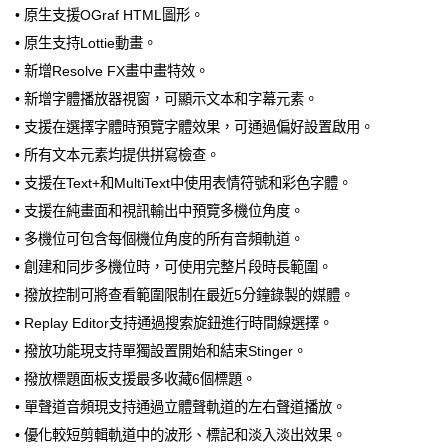
• 原生支援OGraf HTML圖形。
• 原生支持Lottie動畫。
• 新增Resolve FX畫中畫特效。
• 新增字體播放器視窗，可顯示文本和字幕元素。
• 支援在選擇字體時預覽字體效果，可通過偏好設置啟用。
• 所有文本元素均提供拼寫檢查。
• 支援在Text+和MultiText中使用表情符號和彩色字體。
• 支援在純畫面和視訊輸出中預覽多機位角度。
• 多機位可包含每個機位角度的所有音頻軌道。
• 創建和同步多機位時，可使用完整片段時長範圍。
• 撥放控制可將查看範圍限制在最近5分鐘錄製的媒體。
• Replay Editor支持通過搜索旋鈕進行時間線選擇。
• 撥放功能現支持單獨設置開始和結束Stinger。
• 撥放標題面板支援最多收藏6個標題。
• 單聲道音頻現支持通過立體聲軌道的左右聲道播放。
• 優化較短剪輯軌道中的波形、標記和淡入淡出效果。