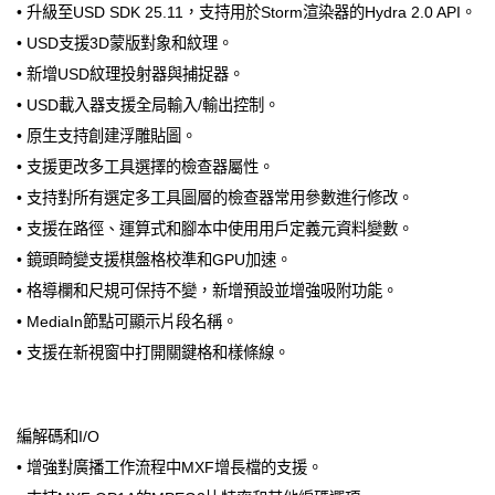
• 升級至USD SDK 25.11，支持用於Storm渲染器的Hydra 2.0 API。
• USD支援3D蒙版對象和紋理。
• 新增USD紋理投射器與捕捉器。
• USD載入器支援全局輸入/輸出控制。
• 原生支持創建浮雕貼圖。
• 支援更改多工具選擇的檢查器屬性。
• 支持對所有選定多工具圖層的檢查器常用參數進行修改。
• 支援在路徑、運算式和腳本中使用用戶定義元資料變數。
• 鏡頭畸變支援棋盤格校準和GPU加速。
• 格導欄和尺規可保持不變，新增預設並增強吸附功能。
• MediaIn節點可顯示片段名稱。
• 支援在新視窗中打開關鍵格和樣條線。
編解碼和I/O
• 增強對廣播工作流程中MXF增長檔的支援。