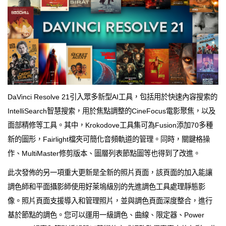
DaVinci Resolve 21引入眾多新型AI工具，包括用於快速內容搜索的
IntelliSearch智慧搜索，用於焦點調整的CineFocus電影聚焦，以及
面部精修等工具。其中，Krokodove工具集可為Fusion添加70多種
新的圖形，Fairlight檔夾可簡化音頻軌道的管理。同時，關鍵格操
作、MultiMaster修剪版本、圖層列表節點圖等也得到了改進。
此次發佈的另一項重大更新是全新的照片頁面，該頁面的加入能讓
調色師和平面攝影師使用好萊塢級別的先進調色工具處理靜態影
像。照片頁面支援導入和管理照片，並與調色頁面深度整合，進行
基於節點的調色。您可以運用一級調色、曲線、限定器、Power