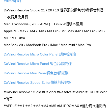
Editor鍵盤)
DaVinci Resolve Studio 21 / 20 / 19 世界頂尖調色/剪輯/調音利器
一次費用免月費
Mac + Windows ( x86 / ARM ) + Linux 4個版本通用
Apple M5 Max / M4 / M3 / M3 Pro / M3 Max /M2 / M2 Pro / M2 /
M1 / M1 Ultra
MacBook Air / MacBook Pro / iMac / Mac mini / Mac Pro
DaVinci Resolve Micro Color Panel 調色控制台
DaVinci Resolve Micro Panel 調色台/調光碟
DaVinci Resolve Mini Panel調色台/調光碟
DaVinci Resolve Speed Editor快速剪接鍵盤
#DaVinciResolve Studio #DaVinci #Resolve #Studio #EDIT #Color
#調音
#APPLE #M1 #M2 #M3 #M4 #M5 #M1PROMAX #達芬奇 #達聞西