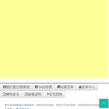
關於數位蘋果網
fb紛絲團
收藏清單
會員中心
購物安全
版權說明
常見問題
數位蘋果網將盡力避免價格、規格及其他錯誤，若發生不慎的錯誤，保留拒絕因此等錯誤之訂單
的權利。
服務信箱