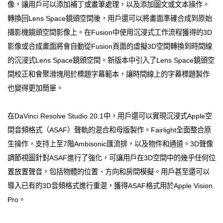
像，讓用戶可以添加補丁或畫筆處理，以及添加圖文或文本操作。
轉換回Lens Space鏡頭空間後，用戶還可以將畫面準確合成到原始
攝影機鏡頭空間影像上。在Fusion中使用沉浸式工作流程獲得的3D
影像或合成畫面將會自動從Fusion頁面的虛擬3D空間轉換到時間線
的沉浸式Lens Space鏡頭空間。新版本中引入了Lens Space鏡頭空
間校正和會聚滑塊用於標題字幕範本，讓時間線上的字幕標題製作
也變得更加簡單。
在DaVinci Resolve Studio 20.1中，用戶還可以實現沉浸式Apple空
間音頻格式（ASAF）聲軌的混合和母版製作。Fairlight全面整合原
生操作，支持上至7階Ambisonic匯流排，以及物件和通道。3D聲像
調節視圖針對ASAF進行了強化，可讓用戶在3D空間中的幾乎任何位
置放置聲音，包括物體的位置、方向和房間模擬。用戶甚至還可以
導入已有的3D音頻格式進行重混，獲得ASAF格式用於Apple Vision
Pro。