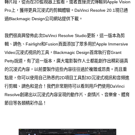
轉片段，從而在2D監視器上監看，或者直接流式傳輸到Apple Vision
Pro上，獲得更具沉浸式的剪輯體驗。DaVinci Resolve 20.1現已通
過Blackmagic Design公司網站提供下載。
我們很高興發佈此次DaVinci Resolve Studio更新，這一版本為剪
輯、調色、Fairlight和Fusion頁面添加了眾多用於Apple Immersive
Video沉浸式視訊的工具，Blackmagic Design首席執行官Grant
Petty說道，有了這一版本，廣大電影製作人士都能創作出精彩逼真
的沉浸式內容，以前要製作這些內容往往過於複雜或昂貴。而且重
點是，你可以使用自己熟悉的2D項目工具對3D沉浸式視訊和音頻進
行剪輯、調色和混合！我們非常期待可以看到用戶們使用DaVinci
Resolve創建出以沉浸式內容呈現的動作片、劇情片、音樂會、體育
節目等各類精彩作品！