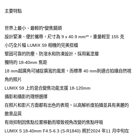
主要特點
世界上最小、最輕的*變焦鏡頭
設計緊湊、便於攜帶，尺寸為 9 x 40.9 mm**，重量輕至 155 克
小巧全片幅 LUMIX S9 相機的完美搭檔
堅固可靠的防塵、防潑水和防凍設計，採用氟塗層
獨特的 18-40mm 焦距
18 mm超廣角可捕捉廣寬的風景，而標準 40 mm則適合拍攝自然視
角的照片
LUMIX S9 上的混合變焦功能支援 18-120mm
攝影和攝影的理想選擇
在照片和影片方面都有出色的表現，以高解析度拍攝並具有美麗的
散景品質
有效抑制因焦點位置移動而導致視角改變的焦點呼吸
LUMIX S 18-40mm F4.5-6.3 (S-R1840) 將於2024 年11 月中旬在