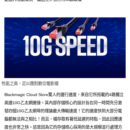
性能之高，足以應對數位電影檔
Blackmagic Cloud Store驚人的運行速度，來自它所搭載的4路獨立
高速10G乙太網連接。其內部存儲核心的設計旨在同一時間充分激
發四個10G乙太網埠的理論最大傳輸速度！它的速度快到大部分電
腦都無法與之相比！而且，檔存取有著低延遲的特點，因此回應速
度也非常之快。這是因為它的存儲核心採用的是大規模並行處理方