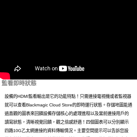
監看即時狀態
設備的HDMI監看輸出是它的功能特點！只需連接電視機或者監視器
就可以查看Blackmagic Cloud Store的即時運行狀態。存儲地圖能通
過直觀的圖表來回饋設備存儲核心的處理進程以及當前連接用戶的
讀寫狀態，清晰視覺回饋，觀之倍感舒適！四個圖表可以分別顯示
四路10G乙太網連接的資料傳輸情況。主要空間提示可以告訴您設