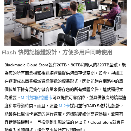
Flash 快閃記憶體設計，方便多用戶同時使用
Blackmagic Cloud Store設有20TB、80TB和龐大的320TB型號，能
為您的所有商業檔和視訊媒體檔提供海量存儲空間。如今，視訊正
在逐漸成為商業領域資訊傳遞的標準形式，因此能夠在網路中的單
個位址下擁有足夠存儲容量來保存您的所有媒體文件，這就顯得尤
為重要。
M.2快閃記憶體卡
可以提供可靠保障，並具備很高的讀寫速
度和零尋道時間。而且，這些
M.2卡
採用並行RAID 5磁片組設計，
能獲得比單張卡更高的運行速度。這樣就能確保高速傳輸，並帶有
容錯傳輸機制。一旦檢測到出現故障的 M.2卡，Cloud Store就會自
動進入唯讀模式，讓您至少依然可以讀取檔。