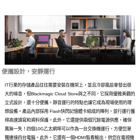
便攜設計，安靜運行
IT行業的存儲產品往往需要安裝在機架上，並且冷卻風扇會發出很
大的噪音，但Blackmagic Cloud Store與之不同，它採用優雅美觀的
立式設計，還十分便攜。靜音運行的特點也讓它成為現場使用的理
想設備。產品內部採用 Flash快閃記憶體卡組成的陣列，並行運行獲
得高速讀寫和資料保護。此外，它還提供兩個冗餘電源供應，確保
萬無一失！四個10G乙太網埠可以作為一台交換機運行，方便您單
獨連接四台電腦。此外，它還有一個HDMI監看輸出，供您在電視機