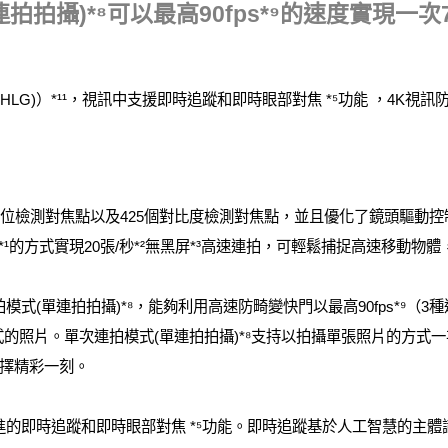
拍拍攝)*⁸可以最高90fps*⁹的速度實現一
 (HLG)）*¹¹，視訊中支援即時追蹤和即時眼部對焦 *⁵功能 ，4K
焦平面相位檢測對焦點以及425個對比度檢測對焦點，並且優化了鏡頭驅動控
測*¹的方式實現20張/秒*²無黑屏*³高速連拍，可輕鬆捕捉高速移動物
拍模式(單連拍拍攝)*⁸，能夠利用高速防畸變快門以最高90fps*⁹（3種速度可選
W格式的照片。單次連拍模式(單連拍拍攝)*⁸支持以拍攝單張照片的方
擇精彩一刻。
入了先進的即時追蹤和即時眼部對焦 *⁵功能。即時追蹤基於人工智慧的