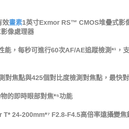
有效
畫素
1英寸Exmor RS™ CMOS堆疊式
 X影像處理器
度性能，每秒可進行60次AF/AE追蹤檢測*¹，支
測對焦點與425個對比度檢測對焦點，最快對焦
物的即時眼部對焦*⁵功能
r T* 24-200mm*⁷ F2.8-F4.5高倍率遠攝變