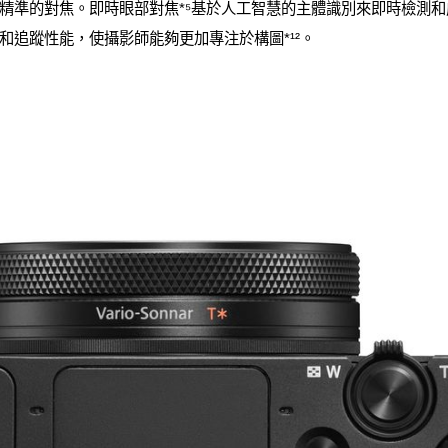
精準的對焦。即時眼部對焦*⁵基於人工智慧的主體識別來即時檢測
和追蹤性能，使攝影師能夠更加專注於構圖*¹²。