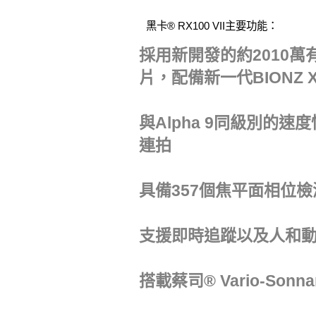
黑卡® RX100 VII主要功能：
採用新開發的約2010萬
片，配備新一代BIONZ
與Alpha 9同級別的速
連拍
具備357個焦平面相位檢
支援即時追蹤以及人和動
搭載蔡司® Vario-Sonna