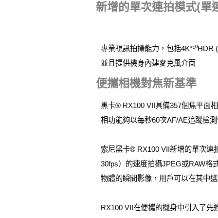
新增的單次連拍模式(單連
專業視訊拍攝能力，包括4K*¹⁰HDR
並且提供機身內建麥克風介面
便攜相機對焦新基準
黑卡® RX100 VII具備357個
相功能夠以每秒60次AF/AE追蹤檢
索尼黑卡® RX100 VII新增的單次連
30fps）的速度拍攝JPEG或RA
物體的瞬間影像，用戶可以在其中選
RX100 VII在便攜的機身中引