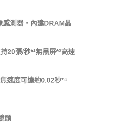
影像感測器，內建DRAM晶
持20張/秒*²無黑屏*³高速
速度可達約0.02秒*⁴
焦鏡頭