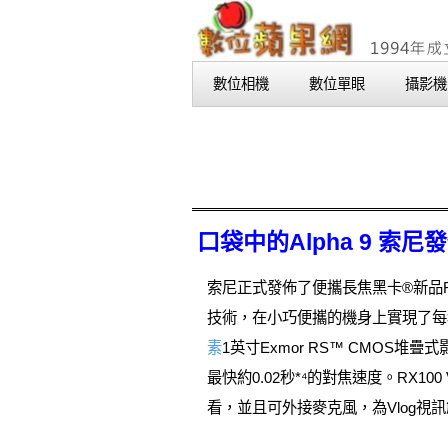
數位相機
數位單眼
攝影機
口袋中的Alpha 9 索尼
索尼正式發佈了便攜長焦黑卡®新品RX1
技術，在小巧便攜的機身上實現了每秒60次
素
1英寸Exmor RS™ CMOS
最快約0.02秒*⁴的對焦速度。RX
看，並且可外接麥克風，為Vlog視