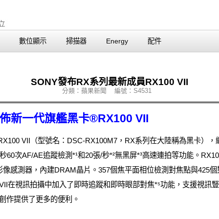
數位顯示
掃描器
Energy
配件
SONY發布RX系列最新成員RX100 VII
分類：蘋果新聞 編號：S4531
發佈新一代旗艦黑卡®RX100 VII
00 VII（型號名：DSC-RX100M7，RX系列在大陸稱為黑卡），
AF/AE追蹤檢測*¹和20張/秒*²無黑屏*³高速連拍等功能。RX100
堆疊式影像感測器，內建DRAM晶片。357個焦平面相位檢測對焦點與4
100 VII在視訊拍攝中加入了即時追蹤和即時眼部對焦*⁵功能，支援視
訊創作提供了更多的便利。