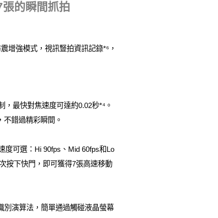
次7張的瞬間抓拍
視訊防震增強模式，視訊豎拍資訊記錄*⁶，
制，最快對焦速度可達約0.02秒*⁴。
體，不錯過精彩瞬間。
：Hi 90fps、Mid 60fps和Lo
式一次按下快門，即可獲得7張高速移動
主體識別演算法，簡單通過觸碰液晶螢幕