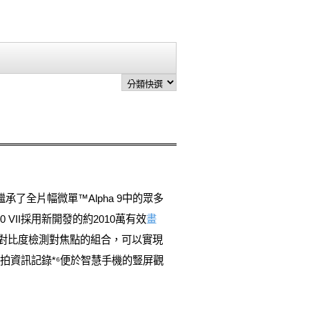
繼承了全片幅微單™Alpha 9中的眾多
 VII採用新開發的約2010萬有效
畫
25個對比度檢測對焦點的組合，可以實現
訊豎拍資訊記錄*⁶便於智慧手機的豎屏觀