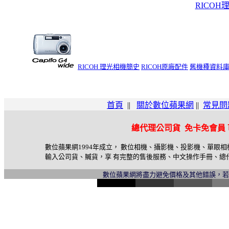
RICO
RICOH 理光相機簡史
RICOH原廠配件
舊機種資料
首頁
||
關於數位蘋果網
||
常見問
總代理公司貨 免卡免會員
數位蘋果網1994年成立， 數位相機、攝影機、投影機、單眼
輸入公司貨、贓貨，享 有完整的售後服務、中文操作手冊、總
數位蘋果網將盡力避免價格及其他錯誤，
l
i
n