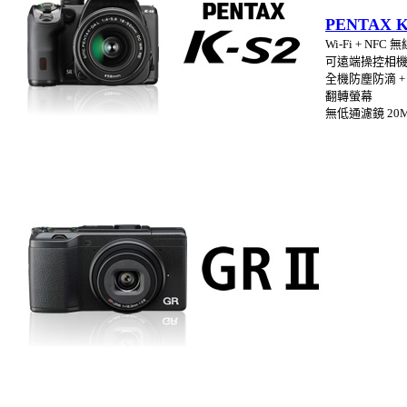
PENTAX K
Wi-Fi + NFC 
可遠端操控相
全機防塵防滴 +
翻轉螢幕
無低通濾鏡 20