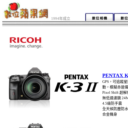
1994年成立
PENTAX K
GPS，可追蹤
動，模擬赤道
Pixel Shift 
無低通濾鏡 24
4.5級防手震
全天候防塵防
合金機身