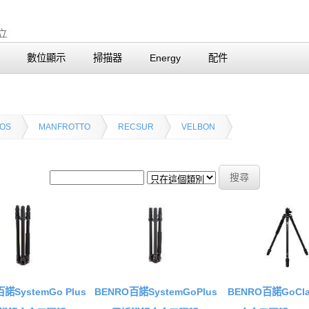
數位顯示
掃描器
Energy
配件
TOS
MANFROTTO
RECSUR
VELBON
諾SystemGo Plus
BENRO百諾SystemGoPlus
BENRO百諾GoCla