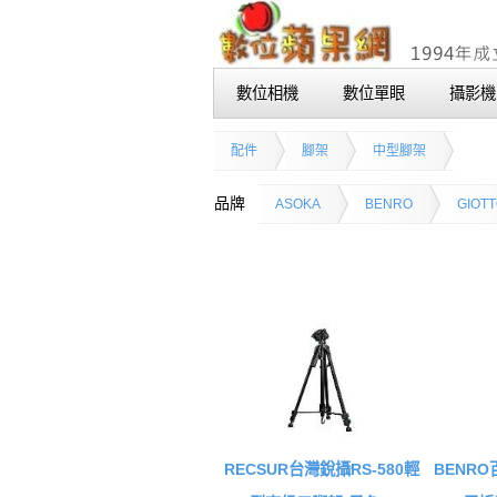
數位相機
數位單眼
攝影機
配件
腳架
中型腳架
品牌
ASOKA
BENRO
GIOT
RECSUR台灣銳攝RS-580輕
BENRO百