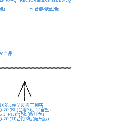
24A+VQ-
RECSUR銳攝RS-3224A+VQ-
色)
20台腳2號(紅色)
產產品
A3台腳9號專業反折三腳架
-20 (BL)台腳3號(宇宙藍)
20 (RD)台腳5號(紅色)
-20 (TI)台腳3號(羅馬鈦)