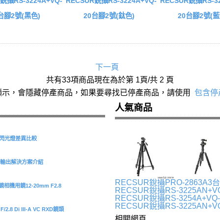
銳攝RS-3224A+VQ-
RECSUR銳攝RS-3224A+VQ-
RECSUR銳攝RS-32
台腳2號(黑色)
20台腳2號(鈦色)
20台腳2號(藍
下一頁
共有33項商品現在為於第 1頁/共 2 頁
顯示，會隱藏停產商品，如果要尋找已停產商品，請使用
包含停
人氣商品
S 環形閃光燈差異比較
型擷取與輸出解決方案介紹
RECSUR銳攝PRO-2863
機用鏡12-20mm F2.8
RECSUR銳攝RS-3225AN+VQ
RECSUR銳攝RS-3254A+VQ-
RECSUR銳攝RS-3225AN+VQ
.8 Di III-A VC RXD鏡頭
相關網頁