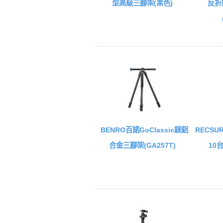
型高級三腳架(黑色)
反折
BENRO百諾GoClassic鎂鋁
RECSUR
合金三腳架(GA257T)
10