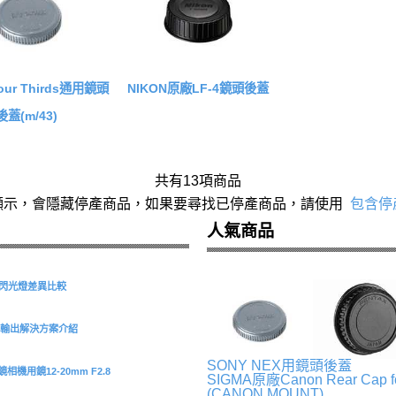
Four Thirds通用鏡頭
NIKON原廠LF-4鏡頭後蓋
後蓋(m/43)
共有13項商品
顯示，會隱藏停產商品，如果要尋找已停產商品，請使用
包含停
人氣商品
S 環形閃光燈差異比較
型擷取與輸出解決方案介紹
SONY NEX用鏡頭後蓋
機用鏡12-20mm F2.8
SIGMA原廠Canon Rear Cap fo
(CANON MOUNT)