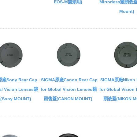
EOS-M鏡頭用)
Mirrorless鏡頭後蓋
Mount)
廠Sony Rear Cap
SIGMA原廠Canon Rear Cap
SIGMA原廠Nikon R
al Vision Lenses鏡
for Global Vision Lenses鏡
for Global Visio
Sony MOUNT)
頭後蓋(CANON MOUNT)
頭後蓋(NIKON M