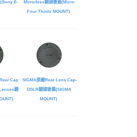
(Sony E-
Mirrorless鏡頭後蓋(Micro
Four Thirds MOUNT)
ear Cap
SIGMA原廠Rear Lens Cap-
n Lenses鏡
DSLR鏡頭後蓋(SIGMA
OUNT)
MOUNT)