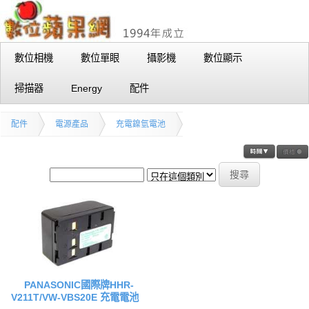
數位相機
數位單眼
攝影機
數位顯示
掃描器
Energy
配件
配件
電源產品
充電鎳氫電池
PANASONIC國際牌HHR-
V211T/VW-VBS20E 充電電池