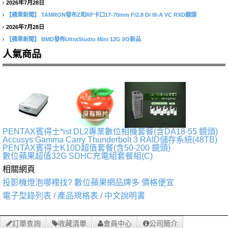
2026年7月28日
【蘋果新聞】
TAMRON發布Z和RF卡口17-70mm F/2.8 Di III-A VC RXD鏡頭
2026年7月28日
【蘋果新聞】
BMD發佈UltraStudio Mini 12G I/O新品
人氣商品
PENTAX賓得士*ist DL2專業數位相機套餐(含DA18-55 鏡頭)
Accusys Gamma Carry Thunderbolt 3 RAID儲存系統(48TB)
PENTAX賓得士K10D超值套餐(含50-200 鏡頭)
數位蘋果超值32G SDHC充電組套餐組(C)
相關網頁
投影機燈泡哪裡找? 數位蘋果網品牌多 價格便宜
電子型錄列表 / 產品規格表 / 中文說明書
訂單查詢
收藏清單
會員中心
公司簡介