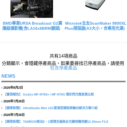
BMD專業URSA Broadcast G2廣
Microtek全友ScanMaker 9800XL
播級攝影機(含LA16x8BRM鏡頭)
Plus掃描器(A3大小，含專用光罩)
共有14項商品
分類顯示，會隱藏停產商品，如果要尋找已停產商品，請使用
包含停產產品
NEWS
2026年8月2日
【實測報告】
Godox MF-R76S+ / MF-R76S 環形閃光燈差異比較
2026年7月28日
【蘋果新聞】
UltraStudio Mini 12G緊湊型擷取與輸出解決方案介紹
2026年7月28日
【蘋果新聞】
TAMRON推出E、Z接環全幅無反光鏡相機用鏡12-20mm F2.8