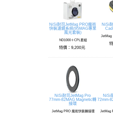
NiSi耐司JetMag PRO魔術
NiSi
快裝濾鏡系統(95MAG專業
Ca
風光套裝)
JetMag
ND1000＋CPL套組
特
特價：9,200元
NiSi耐司JetMag Pro
NiSi
77mm-82MAG Magnetic轉
72mm-8
接環
JetMag PRO 魔術快裝轉接環
JetMa