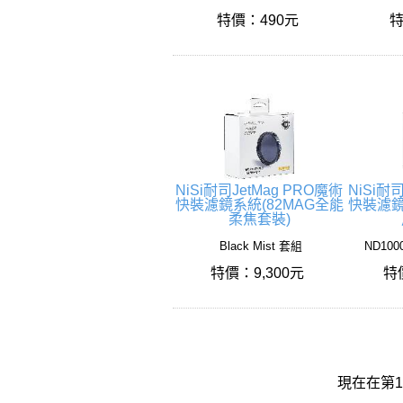
特價：490元
特
NiSi耐司JetMag PRO魔術
NiSi耐
快裝濾鏡系統(82MAG全能
快裝濾鏡
柔焦套裝)
Black Mist 套組
ND100
特價：9,300元
特
現在在第1