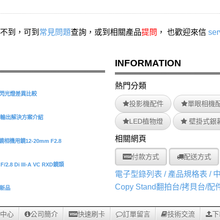
不到，可到
常見問題
查詢，或到相關產品
提問
， 也歡迎來信
ser
INFORMATION
熱門分類
S 環形閃光燈差異比較
投影機配件
單眼相機
型擷取與輸出解決方案介紹
LED植物燈
壁掛式銀
相關網頁
機用鏡12-20mm F2.8
付款方式
配送方式
.8 Di III-A VC RXD鏡頭
電子型錄列表 / 產品規格表 /
Copy Stand翻拍台/拷貝台/
/O新品
中心
公司簡介
快速刷卡
訂單留言
技術交流
下