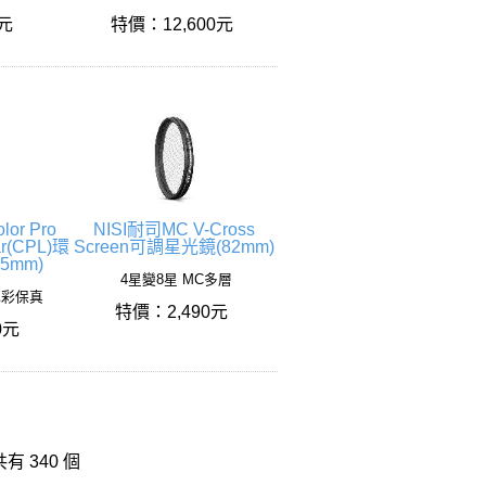
0元
特價：12,600元
lor Pro
NISI耐司MC V-Cross
ar(CPL)環
Screen可調星光鏡(82mm)
5mm)
4星變8星 MC多層
 色彩保真
特價：2,490元
0元
 340 個