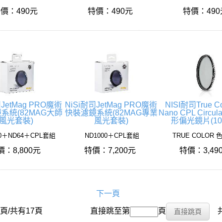
價：490元
特價：490元
特價：49
司JetMag PRO魔術
NiSi耐司JetMag PRO魔術
NISI耐司True Co
系統(82MAG大師
快裝濾鏡系統(82MAG專業
Nano CPL Circul
風光套裝)
風光套裝)
形偏光鏡片(10
0＋ND64＋CPL套組
ND1000＋CPL套組
TRUE COLOR
價：8,800元
特價：7,200元
特價：3,49
下一頁
頁/共有17頁
搜尋名稱：
直接跳至第
頁
共有