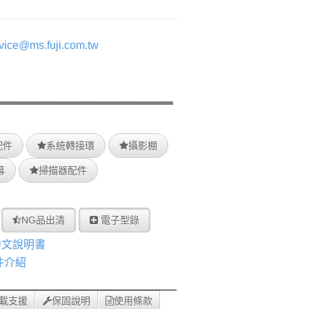
vice@ms.fuji.com.tw
配件
系統轉接環
攝影棚
幕
掃描器配件
NG品出清
電子型錄
 中文說明書
配件介紹
載支援
保固說明
使用條款