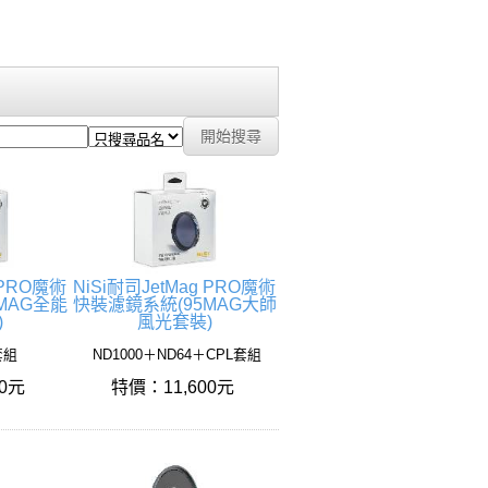
 PRO魔術
NiSi耐司JetMag PRO魔術
MAG全能
快裝濾鏡系統(95MAG大師
)
風光套裝)
 套組
ND1000＋ND64＋CPL套組
00元
特價：11,600元