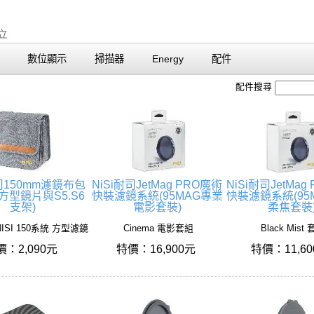
數位顯示
掃描器
Energy
配件
配件搜尋
耐司150mm濾鏡布包
NiSi耐司JetMag PRO魔術
NiSi耐司JetMag
方型鏡片與S5.S6
快裝濾鏡系統(95MAG專業
快裝濾鏡系統(95
支架)
電影套裝)
柔焦套裝
ISI 150系統 方型濾鏡
Cinema 電影套組
Black Mist
價：2,090元
特價：16,900元
特價：11,6