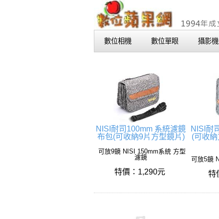
數位相機
數位單眼
攝影機
NISI耐司100mm 系統濾鏡
NISI
布包(可收納9片方型鏡片)
(可收納
可放9鏡 NISI 150mm系統 方型
濾鏡
可放5鏡 N
特價：1,290元
特