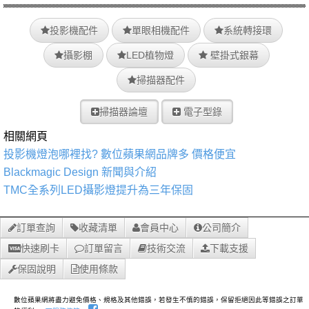
投影機配件
單眼相機配件
系統轉接環
攝影棚
LED植物燈
壁掛式銀幕
掃描器配件
掃描器論壇
電子型錄
相關網頁
投影機燈泡哪裡找? 數位蘋果網品牌多 價格便宜
Blackmagic Design 新聞與介紹
TMC全系列LED攝影燈提升為三年保固
訂單查詢
收藏清單
會員中心
公司簡介
快速刷卡
訂單留言
技術交流
下載支援
保固說明
使用條款
數位蘋果網將盡力避免價格、規格及其他錯誤，若發生不慎的錯誤，保留拒絕因此等錯誤之訂單