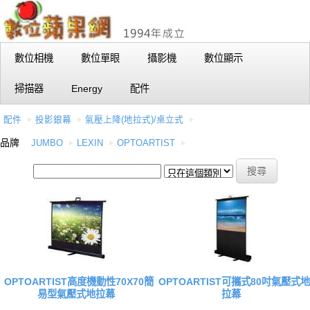
數位相機
數位單眼
攝影機
數位顯示
掃描器
Energy
配件
配件
投影銀幕
氣壓上降(地拉式)/桌立式
品牌
JUMBO
LEXIN
OPTOARTIST
OPTOARTIST高度機動性70X70簡
OPTOARTIST可攜式80吋氣壓式地
易型氣壓式地拉幕
拉幕