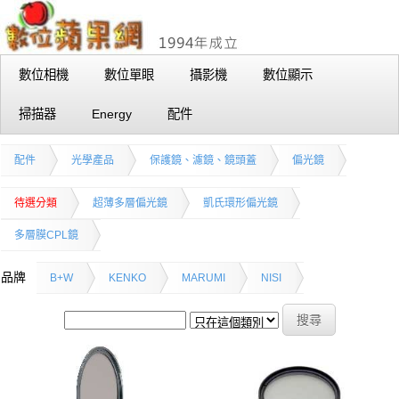
數位相機
數位單眼
攝影機
數位顯示
掃描器
Energy
配件
配件
光學產品
保護鏡、濾鏡、鏡頭蓋
偏光鏡
待選分類
超薄多層偏光鏡
凱氏環形偏光鏡
多層膜CPL鏡
品牌
B+W
KENKO
MARUMI
NISI