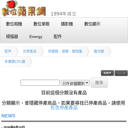
數位相機
數位單眼
攝影機
數位顯示
掃描器
Energy
配件
配件
光學產品
保護鏡、濾鏡、鏡頭蓋
偏光鏡
多層膜CPL鏡
目前這個分類沒有產品
分類顯示，會隱藏停產商品，如果要尋找已停產商品，請使用
包含停產產品
NEWS
2026年8月10日