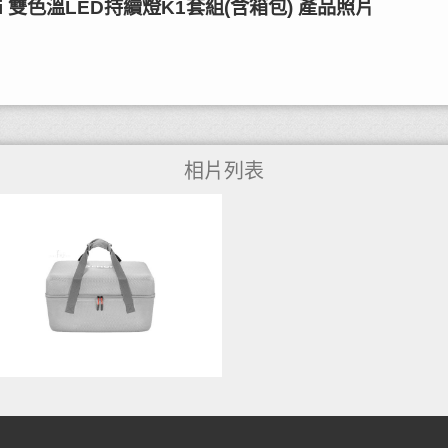
00Bi 雙色溫LED持續燈K1套組(含箱包) 產品照片
相片列表