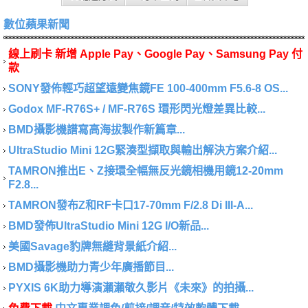
數位蘋果新聞
線上刷卡 新增 Apple Pay、Google Pay、Samsung Pay 付
款
SONY發佈輕巧超望遠變焦鏡FE 100-400mm F5.6-8 OS...
Godox MF-R76S+ / MF-R76S 環形閃光燈差異比較...
BMD攝影機譜寫高海拔製作新篇章...
UltraStudio Mini 12G緊湊型擷取與輸出解決方案介紹...
TAMRON推出E、Z接環全幅無反光鏡相機用鏡12-20mm
F2.8...
TAMRON發布Z和RF卡口17-70mm F/2.8 Di III-A...
BMD發佈UltraStudio Mini 12G I/O新品...
美國Savage豹牌無縫背景紙介紹...
BMD攝影機助力青少年廣播節目...
PYXIS 6K助力導演瀨瀨敬久影片《未來》的拍攝...