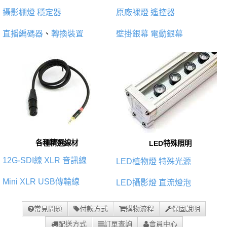
攝影棚燈
穩定器
原廠裸燈
遙控器
直播編碼器
、
轉換裝置
壁掛銀幕
電動銀幕
各種精選線材
LED特殊照明
12G-SDI線
XLR 音訊線
LED植物燈
特殊光源
Mini XLR
USB傳輸線
LED攝影燈
直流燈泡
常見問題
付款方式
購物流程
保固說明
配送方式
訂單查詢
會員中心