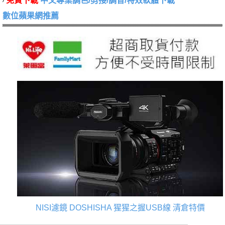
免費下載
中文專業調色/剪接/調音/特效軟體下載
數位蘋果網推薦
NISI濾鏡
DOSHISHA 猩猩之握USB線
清倉特價