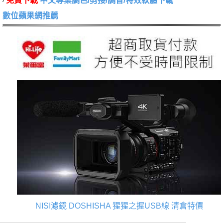
免費下載
中文專業調色/剪接/調音/特效軟體下載
數位蘋果網推薦
NISI濾鏡
DOSHISHA 猩猩之握USB線
清倉特價