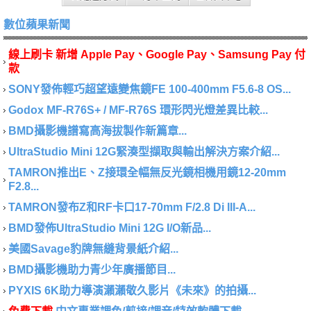
數位蘋果新聞
線上刷卡 新增 Apple Pay、Google Pay、Samsung Pay 付
款
SONY發佈輕巧超望遠變焦鏡FE 100-400mm F5.6-8 OS...
Godox MF-R76S+ / MF-R76S 環形閃光燈差異比較...
BMD攝影機譜寫高海拔製作新篇章...
UltraStudio Mini 12G緊湊型擷取與輸出解決方案介紹...
TAMRON推出E、Z接環全幅無反光鏡相機用鏡12-20mm
F2.8...
TAMRON發布Z和RF卡口17-70mm F/2.8 Di III-A...
BMD發佈UltraStudio Mini 12G I/O新品...
美國Savage豹牌無縫背景紙介紹...
BMD攝影機助力青少年廣播節目...
PYXIS 6K助力導演瀨瀨敬久影片《未來》的拍攝...