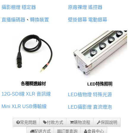
攝影棚燈
穩定器
原廠裸燈
遙控器
直播編碼器
、
轉換裝置
壁掛銀幕
電動銀幕
各種精選線材
LED特殊照明
12G-SDI線
XLR 音訊線
LED植物燈
特殊光源
Mini XLR
USB傳輸線
LED攝影燈
直流燈泡
常見問題
付款方式
購物流程
保固說明
配送方式
訂單查詢
會員中心