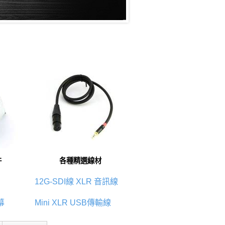
件
各種精選線材
12G-SDI線
XLR 音訊線
幕
Mini XLR
USB傳輸線