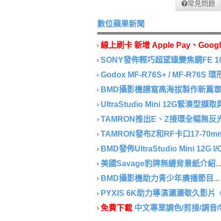
常見問題
數位蘋果新聞
線上刷卡 新增 Apple Pay、Googl
SONY發佈輕巧超望遠變焦鏡FE 100-40
Godox MF-R76S+ / MF-R76S
BMD攝影機譜寫高海拔製作新篇章..
UltraStudio Mini 12G緊湊型
TAMRON推出E、Z接環全幅無反光鏡相
TAMRON發布Z和RF卡口17-70mm F/2.
BMD發佈UltraStudio Mini 12G I/
美國Savage豹牌無縫背景紙介紹..
BMD攝影機助力青少年廣播節目...
PYXIS 6K助力導演瀨瀨敬久影片《
免費下載
中文專業調色/剪接/調音