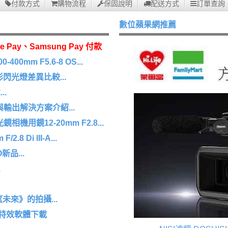
付款方式
購物流程
保固說明
配送方式
訂單查詢
數位蘋果網推薦
e Pay、Samsung Pay 付款
0mm F5.6-8 OS...
 環形閃光燈差異比較...
.
擷取與輸出解決方案介紹...
機用鏡12-20mm F2.8...
8 Di III-A...
O新品...
.
未來》的拍攝...
/特效軟體下載