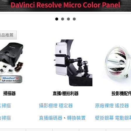
新品推薦
掃描器
直播/棚拍利器
投影機配
片掃描
攝影棚燈
穩定器
原廠裸燈
遙控器
台掃描
直播編碼器
、
轉換裝置
壁掛銀幕
電動銀