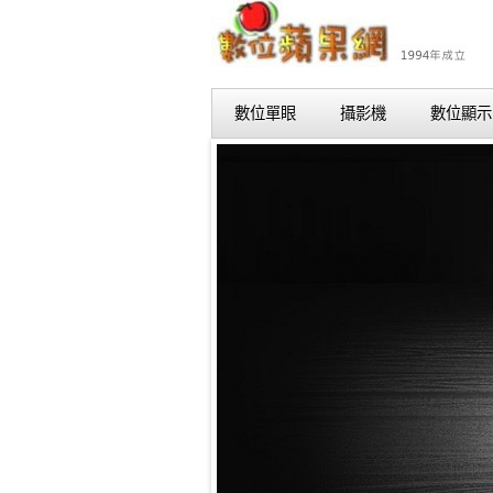
數位單眼
攝影機
數位顯示